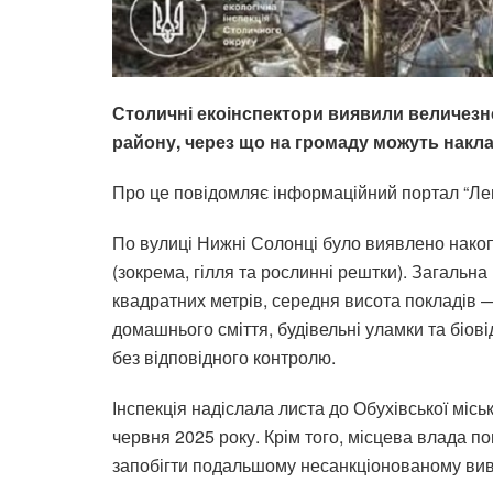
Столичні екоінспектори виявили величезне
району, через що на громаду можуть накла
Про це повідомляє інформаційний портал “Леге
По вулиці Нижні Солонці було виявлено накопи
(зокрема, гілля та рослинні рештки). Загальн
квадратних метрів, середня висота покладів 
домашнього сміття, будівельні уламки та біові
без відповідного контролю.
Інспекція надіслала листа до Обухівської міс
червня 2025 року. Крім того, місцева влада по
запобігти подальшому несанкціонованому вив