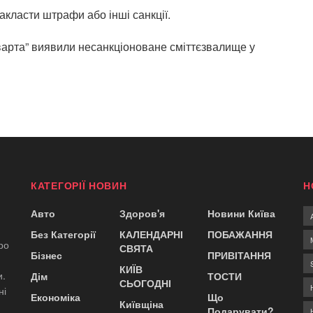
акласти штрафи або інші санкції.
варта” виявили несанкціоноване сміттєзвалище у
КАТЕГОРІЇ НОВИН
Н
Авто
Здоров'я
Новини Київа
Без Категорії
КАЛЕНДАРНІ
ПОБАЖАННЯ
ро
СВЯТА
Бізнес
ПРИВІТАННЯ
КИЇВ
и.
Дім
ТОСТИ
СЬОГОДНІ
ні
Економіка
Що
Київщіна
Подарувати?