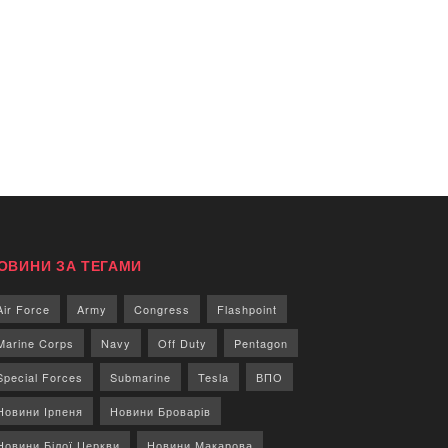
ОВИНИ ЗА ТЕГАМИ
Air Force
Army
Congress
Flashpoint
Marine Corps
Navy
Off Duty
Pentagon
Special Forces
Submarine
Tesla
ВПО
Новини Ірпеня
Новини Броварів
Новини Білої Церкви
Новини Макарова