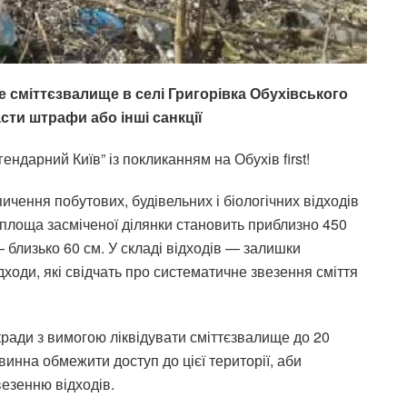
 сміттєзвалище в селі Григорівка Обухівського
сти штрафи або інші санкції
ндарний Київ” із покликанням на Обухів first!
чення побутових, будівельних і біологічних відходів
а площа засміченої ділянки становить приблизно 450
— близько 60 см.
У складі відходів — залишки
дходи, які свідчать про систематичне звезення сміття
ькради з вимогою ліквідувати сміттєзвалище до 20
винна обмежити доступ до цієї території, аби
езенню відходів.