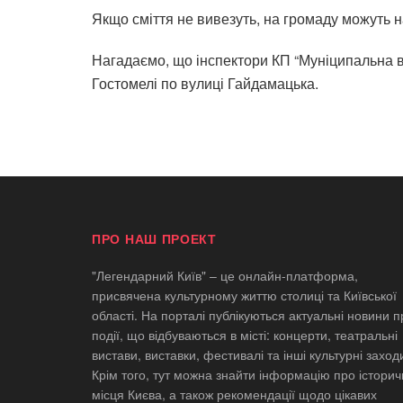
Якщо сміття не вивезуть, на громаду можуть н
Нагадаємо, що
інспектори КП “Муніципальна 
Гостомелі по вулиці Гайдамацька.
ПРО НАШ ПРОЕКТ
"Легендарний Київ" – це онлайн-платформа,
присвячена культурному життю столиці та Київської
області. На порталі публікуються актуальні новини п
події, що відбуваються в місті: концерти, театральні
вистави, виставки, фестивалі та інші культурні заход
Крім того, тут можна знайти інформацію про історич
місця Києва, а також рекомендації щодо цікавих