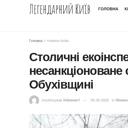
Легендарний Київ
ГОЛОВНА
К
Головна
Новини Київа
Столичні екоінсп
несанкціоноване 
Обухівщині
опублікував
Infoman1
30.05.2025
in
Новин