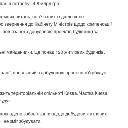
анія потребує 4,8 млрд грн.
емних питань, пов’язаних із діяльністю
о звернення до Кабінету Міністрів щодо компенсації
 пов’язаної з добудовою проектів будівництва
ьні майданчики. Це понад 120 житлових будинків,
анії, пов’язаний з добудовою проектів «Укрбуду»,
жить територіальній спільноті Києва. Частка Києва
буду».
о покладено зобов’язання щодо добудови житлових
 не зміг збудувати.