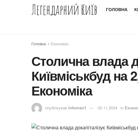
Легендарний Київ
ГОЛОВНА
К
Головна
Економіка
Столична влада д
Київміськбуд на 2
Економіка
опублікував
Infoman1
02.11.2024
in
Еконо