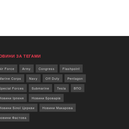
ОВИНИ ЗА ТЕГАМИ
Air Force
Army
Congress
Flashpoint
Marine Corps
Navy
Off Duty
Pentagon
Special Forces
Submarine
Tesla
ВПО
Новини Ірпеня
Новини Броварів
Новини Білої Церкви
Новини Макарова
новини Фастова