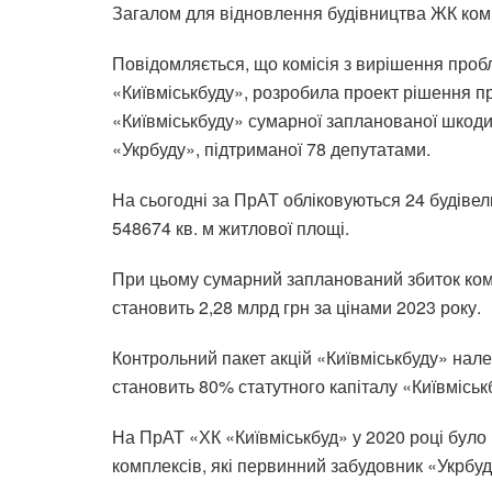
Загалом для відновлення будівництва ЖК комп
Повідомляється, що комісія з вирішення пробл
«Київміськбуду», розробила проект рішення пр
«Київміськбуду» сумарної запланованої шкоди,
«Укрбуду», підтриманої 78 депутатами.
На сьогодні за ПрАТ
обліковуються
24 будівел
548674 кв. м житлової площі.
При цьому сумарний запланований збиток комп
становить 2,28 млрд грн за цінами 2023 року.
Контрольний пакет акцій «Київміськбуду» нале
становить 80% статутного капіталу «Київміськ
На ПрАТ «ХК «Київміськбуд» у 2020 році бул
комплексів, які первинний забудовник «Укрбуд»