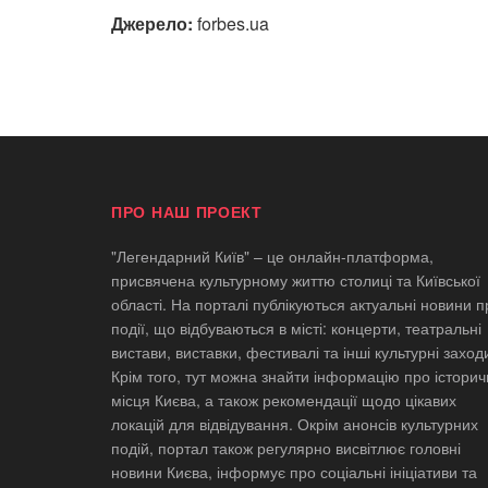
Джерело:
forbes.ua
ПРО НАШ ПРОЕКТ
"Легендарний Київ" – це онлайн-платформа,
присвячена культурному життю столиці та Київської
області. На порталі публікуються актуальні новини п
події, що відбуваються в місті: концерти, театральні
вистави, виставки, фестивалі та інші культурні заход
Крім того, тут можна знайти інформацію про історич
місця Києва, а також рекомендації щодо цікавих
локацій для відвідування. Окрім анонсів культурних
подій, портал також регулярно висвітлює головні
новини Києва, інформує про соціальні ініціативи та