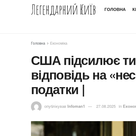
Легендарний Київ
ГОЛОВНА
К
Головна
Економіка
США підсилює тис
відповідь на «не
податки |
опублікував
Infoman1
27.08.2025
in
Еконо