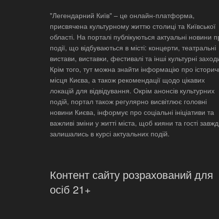
"Легендарний Київ" – це онлайн-платформа,
присвячена культурному життю столиці та Київської
області. На порталі публікуються актуальні новини п
події, що відбуваються в місті: концерти, театральні
вистави, виставки, фестивалі та інші культурні заход
Крім того, тут можна знайти інформацію про історич
місця Києва, а також рекомендації щодо цікавих
локацій для відвідування. Окрім анонсів культурних
подій, портал також регулярно висвітлює головні
новини Києва, інформує про соціальні ініціативи та
важливі зміни у житті міста, щоб кияни та гості завж
залишались в курсі актуальних подій.
Контент сайту розрахований для
осіб 21+