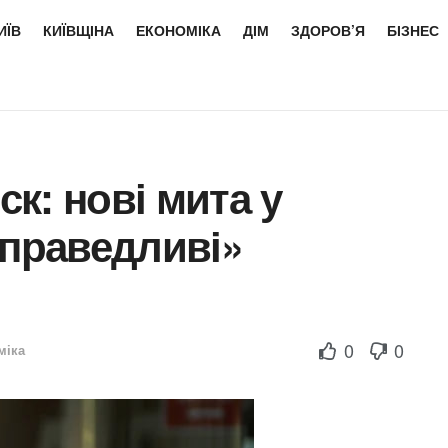
ИЇВ
КИЇВЩІНА
ЕКОНОМІКА
ДІМ
ЗДОРОВ’Я
БІЗНЕС
к: нові мита у
справедливі»
0
0
міка