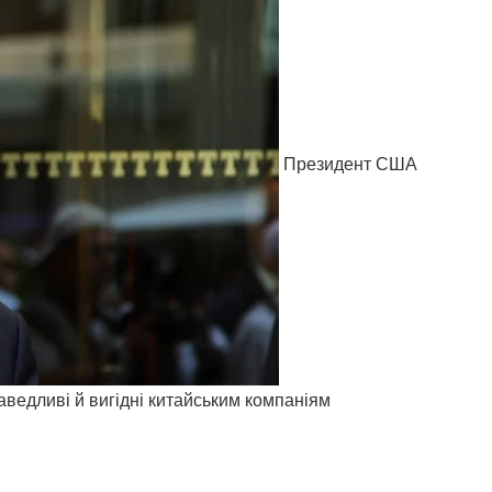
Президент США
аведливі й вигідні китайським компаніям