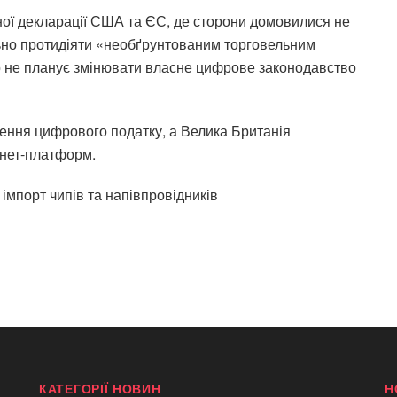
ної декларації США та ЄС, де сторони домовилися не
ільно протидіяти «необґрунтованим торговельним
 не планує змінювати власне цифрове законодавство
ення цифрового податку, а Велика Британія
рнет-платформ.
імпорт чипів та напівпровідників
КАТЕГОРІЇ НОВИН
Н