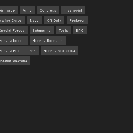
Air Force
Army
Congress
Flashpoint
Marine Corps
Navy
Off Duty
Pentagon
Special Forces
Submarine
Tesla
ВПО
Новини Ірпеня
Новини Броварів
Новини Білої Церкви
Новини Макарова
новини Фастова