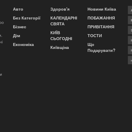
Авто
Здоров'я
Новини Київа
Без Категорії
КАЛЕНДАРНІ
ПОБАЖАННЯ
ро
СВЯТА
Бізнес
ПРИВІТАННЯ
КИЇВ
и.
Дім
ТОСТИ
СЬОГОДНІ
ні
Економіка
Що
Київщіна
Подарувати?
ди