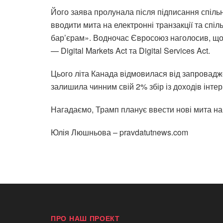
Його заява пролунала після підписання спіль
вводити мита на електронні транзакції та сп
бар’єрам». Водночас Євросоюз наголосив, що
— Digital Markets Act та Digital Services Act.
Цього літа Канада відмовилася від запровадж
залишила чинним свій 2% збір із доходів інте
Нагадаємо, Трамп планує ввести нові мита на 
Юлія Люшньова – pravdatutnews.com
ПРО НАШ ПРОЕКТ