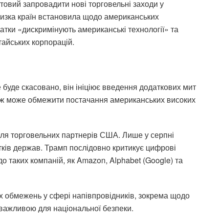
овий запровадити нові торговельні заходи у
 низка країн встановила щодо американських
одатки «дискримінують американські технології» та
айських корпорацій.
 буде скасовано, він ініціює введення додаткових мит
акож може обмежити постачання американських високих
ля торговельних партнерів США. Лише у серпні
тків держав. Трамп послідовно критикує цифрові
до таких компаній, як Amazon, Alphabet (Google) та
х обмежень у сфері напівпровідників, зокрема щодо
 важливою для національної безпеки.