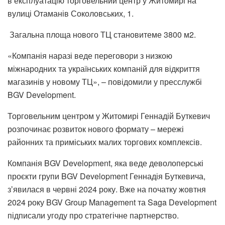
в експлуатацію торговельний центр у Житомирі на
вулиці Отаманів Соколовських, 1.
Загальна площа нового ТЦ становитеме 3800 м2.
«Компанія наразі веде переговори з низкою
міжнародних та українських компаній для відкриття
магазинів у новому ТЦ», – повідомили у пресслужбі
BGV Development.
Торговельним центром у Житомирі Геннадій Буткевич
розпочинає розвиток нового формату – мережі
районних та приміських малих торгових комплексів.
Компанія BGV Development, яка веде деволоперські
проєкти групи BGV Development Геннадія Буткевича,
зʼявилася в червні 2024 року. Вже на початку жовтня
2024 року BGV Group Management та Saga Development
підписали угоду про стратегічне партнерство.