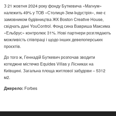
З 21 жовтня 2024 року фонду Буткевича «Магнум»
належить 49% у ТОВ «Столиця-Зем-Індустрія», яке є
замовником будівництва ЖК Boston Creative House,
свідчать дані YouControl. Фонд сина Вавриша Максима
«Ельбрус» контролює 31%. Нові партнери розглядають
можливість співпраці і щодо інших девелоперських
проєктів.
До того ж, Геннадій Буткевич розпочав зводити
котеджне містечко Equides Villas у Лісниках на
Київщині. Загальна площа житлової забудови – 5312
м2.
Джерело:
Forbes