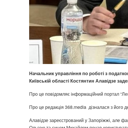
Начальник управління по роботі з податк
Київській області Костянтин Алавідзе заде
Про це повідомляє інформаційний портал “Лег
Про це редакція 368.media дізналася з його де
Алавідзе зареєстрований у Запоріжжі, але фа
Ольгою та сином Михайлом почав користувати