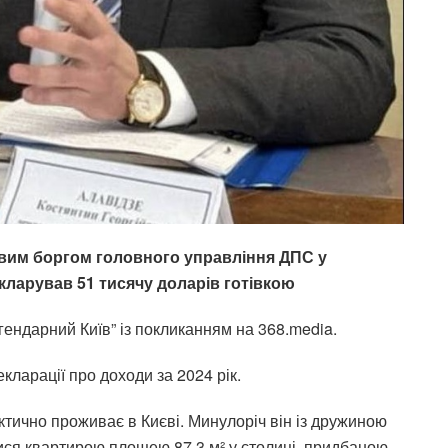
овим боргом головного управління ДПС у
кларував 51 тисячу доларів готівкою
ендарний Київ” із покликанням на 368.media.
кларації про доходи за 2024 рік.
ктично проживає в Києві. Минулоріч він із дружиною
ся квартирою площею 87,3 м² у столиці, придбаною