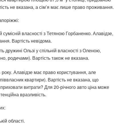
ість не вказана, а сім’я має лише право проживання.
апоріжжі:
ій сумісній власності з Тетяною Горбаненко. Алавідзе,
ання. Вартість невідома.
ть дружині Ользі у спільній власності з Оленою,
о, родичами). Вартість також не вказана.
4 року. Алавідзе має право користування, але
піввласник квартири). Вартість не вказана, що
 приховати витрати? Для 20-річного авто ціна може
отенційна вразливість.
их:
кій області.