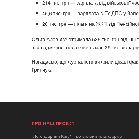
214 тис. грн — зарплата від військової 
46,6 тис. грн — зарплата в ГУ ДПС у Запор
20 тис. грн — пільги на ЖКП від Пенсійног
Ольга Алавідзе отримала 586 тис. грн від ПП 
заощадження: податківець має 25 тис. доларів 
Нагадаємо, що
журналісти викрили цікаві факт
Гринчука.
ПРО НАШ ПРОЕКТ
"Легендарний Київ" – це онлайн-платформа,