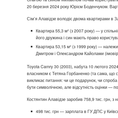
20 березня 2024 року Юрієм Боденчуком. Варт
Сім’я Алавідзе володіє двома квартирами в З
Квартира 55,3 м² (з 2007 року) — у спільн
його дружина і син мають право користув
Квартира 53,15 м² (з 1999 року) — належи
Дмитром і Олександром Кайолами (імовірн
Toyota Camry 30 (2003), набута 10 лютого 202
власником є Тетяна Горбаненко (та сама, що с
викликає питання: чи це подарунок, чи спроба
бути символічною, але відсутність оцінки — п
Костянтин Алавідзе заробив 758,9 тис. грн, з н
498 тис. грн — зарплата в ГУ ДПС у Київсь