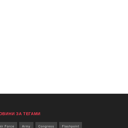
ОВИНИ ЗА ТЕГАМИ
Air Force
Army
Congress
Flashpoint