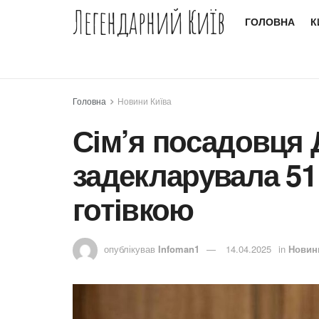
Легендарний Київ
ГОЛОВНА
К
Головна
Новини Київа
Сім’я посадовця
задекларувала 51
готівкою
опублікував
Infoman1
14.04.2025
in
Новин