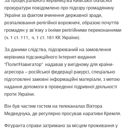
За процесуального керівництва Київської обласної
прокуратури повідомлено про підозру громадянину
України за фактом вчинення державної зради,
розпалювання релігійної ворожнечі, образою почуттів
громадян у зв’язку з їхніми релігійними переконаннями
(ч. 1 ст. 111, ч. 1 ст. 161 КК України).
За даними слідства, підозрюваний на замовлення
керівника підсанкційного Інтернет-видання
“ПолитНавигатор” надавав у вигідному для країни-
агресора – російської федерації ракурсі, спеціально
підготовлені замовні інформаційні матеріали, з метою
надання допомоги в проведенні підривної діяльності
проти України.
Він був частим гостем на телеканалах Віктора
Медведчука, де регулярно просував наративи Кремля.
Фігуранта справи затримано за місцем проживання у