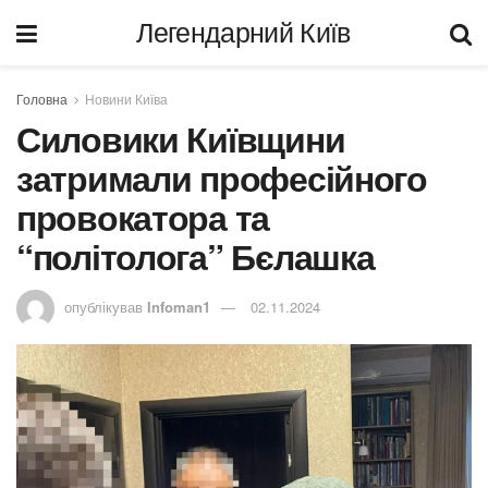
Легендарний Київ
Головна
Новини Київа
Силовики Київщини
затримали професійного
провокатора та
“політолога” Бєлашка
опублікував
Infoman1
02.11.2024