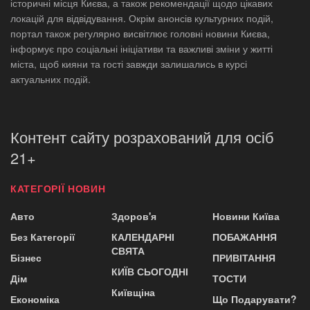
історичні місця Києва, а також рекомендації щодо цікавих
локацій для відвідування. Окрім анонсів культурних подій,
портал також регулярно висвітлює головні новини Києва,
інформує про соціальні ініціативи та важливі зміни у житті
міста, щоб кияни та гості завжди залишались в курсі
актуальних подій.
Контент сайту розрахований для осіб
21+
КАТЕГОРІЇ НОВИН
Авто
Здоров'я
Новини Київа
Без Категорії
КАЛЕНДАРНІ
ПОБАЖАННЯ
СВЯТА
Бізнес
ПРИВІТАННЯ
КИЇВ СЬОГОДНІ
Дім
ТОСТИ
Київщіна
Економіка
Що Подарувати?