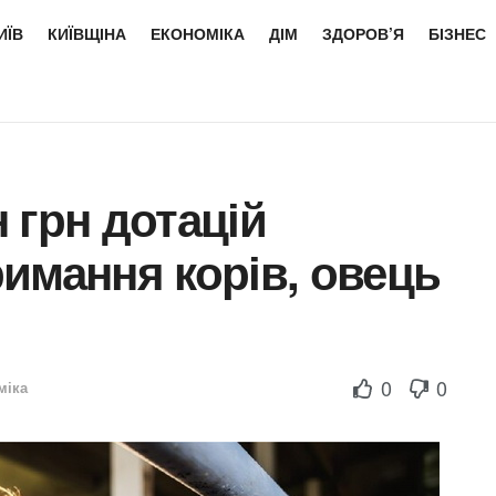
ИЇВ
КИЇВЩІНА
ЕКОНОМІКА
ДІМ
ЗДОРОВ’Я
БІЗНЕС
 грн дотацій
имання корів, овець
0
0
міка