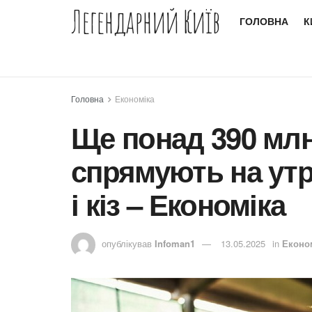
Легендарний Київ
ГОЛОВНА
К
Головна
Економіка
Ще понад 390 млн
спрямують на утр
і кіз – Економіка
опублікував
Infoman1
13.05.2025
in
Еконо