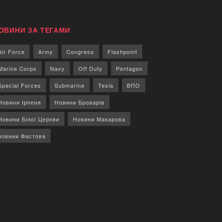
ОВИНИ ЗА ТЕГАМИ
Air Force
Army
Congress
Flashpoint
Marine Corps
Navy
Off Duty
Pentagon
Special Forces
Submarine
Tesla
ВПО
Новини Ірпеня
Новини Броварів
Новини Білої Церкви
Новини Макарова
новини Фастова