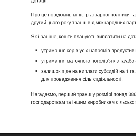
дотації.
Про це повідомив міністр аграрної політики т
другий цього року транш від міжнародних парт
Як і раніше, кошти планують виплатити на дота
утримання корів усіх напрямів продуктивн
утримання маточного поголів’я кіз та/або 
⁠залишок піде на виплати субсидій на 1 га.
для провадження сільгспдіяльності.
Нагадаємо, перший транш у розмірі понад 38
господарствам та іншим виробникам сільськог