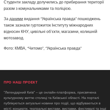
Студенти закладу долучились до прибирання території
разом з комунальниками та поліцією.
За
даними
видання “Українська правда” пошкоджень
також зазнали гуртожиток Інституту міжнародних
відносин КНУ, цивільні об’єкти, магазини, колишній
мотозавод.
Фото: КМВА, “Читомо”, “Українська правда”
ПРО НАШ ПРОЕКТ
"Легендарний Київ" – це онлайн-платформа, присвячена
культурному життю столиці та Київської області. На порталі
публікуються актуальні новини про події, що відбуваються в
місті: концерти, театральні вистави, виставки, фестивалі та інші