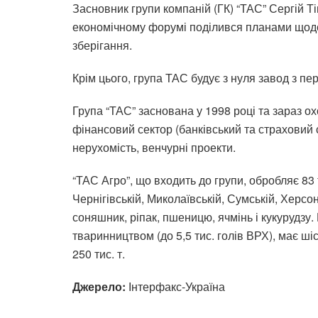
Засновник групи компаній (ГК) “ТАС” Сергій Т
економічному форумі поділився планами щодо 
зберігання.
Крім цього, група ТАС будує з нуля завод з пе
Група “ТАС” заснована у 1998 році та зараз о
фінансовий сектор (банківський та страховий 
нерухомість, венчурні проекти.
“ТАС Агро”, що входить до групи, обробляє 83 ти
Чернігівській, Миколаївській, Сумській, Херсо
соняшник, ріпак, пшеницю, ячмінь і кукурудзу
тваринництвом (до 5,5 тис. голів ВРХ), має ш
250 тис. т.
Джерело:
Інтерфакс-Україна