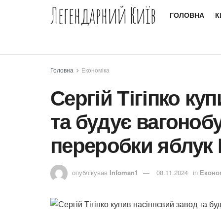
Легендарний Київ
ГОЛОВНА
К
Головна
Економіка
Сергій Тігіпко ку
та будує вагонобу
переробки яблук 
опублікував
Infoman1
08.11.2024
in
Еконо