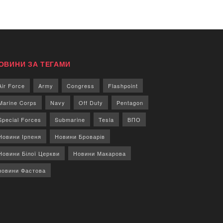
ОВИНИ ЗА ТЕГАМИ
Air Force
Army
Congress
Flashpoint
Marine Corps
Navy
Off Duty
Pentagon
Special Forces
Submarine
Tesla
ВПО
Новини Ірпеня
Новини Броварів
Новини Білої Церкви
Новини Макарова
новини Фастова