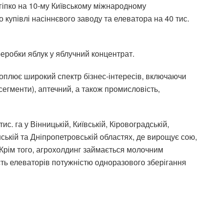
ігіпко на 10-му Київському міжнародному
купівлі насіннєвого заводу та елеватора на 40 тис.
реробки яблук у яблучний концентрат.
хоплює широкий спектр бізнес-інтересів, включаючи
сегменти), аптечний, а також промисловість,
с. га у Вінницькій, Київській, Кіровоградській,
нській та Дніпропетровській областях, де вирощує сою,
. Крім того, агрохолдинг займається молочним
ість елеваторів потужністю одноразового зберігання