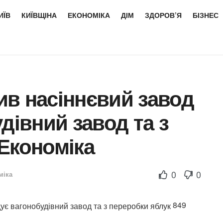
ИЇВ
КИЇВЩІНА
ЕКОНОМІКА
ДІМ
ЗДОРОВ’Я
БІЗНЕС
пив насіннєвий завод
дівний завод та з
Економіка
0
0
міка
849