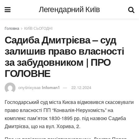
Легендарний Київ
Головна
КИЇВ СЬОГОДНІ
Садиба Дмитрієва – суд
залишив право власності
за забудовником | ПРО
ГОЛОВНЕ
опублікував
Infoman1
22.12.2024
Господарський cуд міста Києва відмовився скасовувати
право власності ПП “Конвалія-Нерухомість” на
комплекс памʼяток 1830-1895 рр. під назвою Садиба
Дмитрієва, що на вул. Хорива, 2.