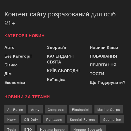
Контент сайту розрахований для осіб
21+
КАТЕГОРІЇ НОВИН
Авто
Здоров'я
Новини Київа
Без Категорії
КАЛЕНДАРНІ
ПОБАЖАННЯ
СВЯТА
Бізнес
ПРИВІТАННЯ
КИЇВ СЬОГОДНІ
Дім
ТОСТИ
Київщіна
Економіка
Що Подарувати?
НОВИНИ ЗА ТЕГАМИ
Air Force
Army
Congress
Flashpoint
Marine Corps
Navy
Off Duty
Pentagon
Special Forces
Submarine
Tesla
ВПО
Новини Ірпеня
Новини Броварів