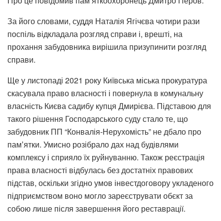
Про це повідомив пам’яткоохоронець Дмитро Перов.
За його словами, суддя Наталія Ягічєва чотири рази
поспіль відкладала розгляд справи і, врешті, на
прохання забудовника вирішила призупинити розгляд
справи.
Ще у листопаді 2021 року Київська міська прокуратура
скасувала право власності і повернула в комунальну
власність Києва садибу купця Дмирієва. Підставою для
такого рішення Господарського суду стало те, що
забудовник ПП “Конвалія-Нерухомість” не дбало про
памʼятки. Умисно розібрало дах над будівлями
комплексу і сприяло їх руйнуванню. Також реєстрація
права власності відбулась без достатніх правових
підстав, оскільки згідно умов інвестдоговору укладеного
підприємством воно могло зареєструвати обєкт за
собою лише після завершення його реставрації.