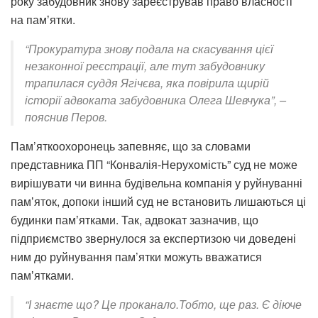
року забудовник знову зареєстрував право власності
на памʼятки.
“Прокуратура знову подала на скасування цієї
незаконної реєстрації, але тут забудовнику
трапилася суддя Ягічєва, яка повірила щирій
історії адвоката забудовника Олега Шевчука”, –
пояснив Перов.
Пам’яткоохоронець запевняє, що за словами
представника ПП “Конвалія-Нерухомість” суд не може
вирішувати чи винна будівельна компанія у руйнуванні
памʼяток, допоки інший суд не встановить лишаються ці
будинки памʼятками. Так, адвокат зазначив, що
підприємство звернулося за експертизою чи доведені
ним до руйнування пам’ятки можуть вважатися
памʼятками.
“І знаєте що? Це проканало.Тобто, ще раз. Є діюче