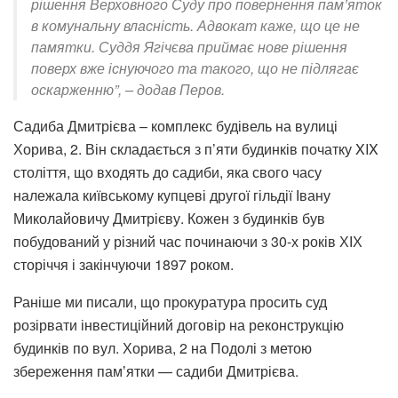
рішення Верховного Суду про повернення пам’яток
в комунальну власність. Адвокат каже, що це не
памятки. Суддя Ягічєва приймає нове рішення
поверх вже існуючого та такого, що не підлягає
оскарженню”, – додав Перов.
Садиба Дмитрієва – комплекс будівель на вулиці
Хорива, 2. Він складається з п’яти будинків початку XIX
століття, що входять до садиби, яка свого часу
належала київському купцеві другої гільдії Івану
Миколайовичу Дмитрієву. Кожен з будинків був
побудований у різний час починаючи з 30-х років ХІХ
сторіччя і закінчуючи 1897 роком.
Раніше ми писали, що прокуратура просить суд
розірвати інвестиційний договір на реконструкцію
будинків по вул. Хорива, 2 на Подолі з метою
збереження памʼятки — садиби Дмитрієва.