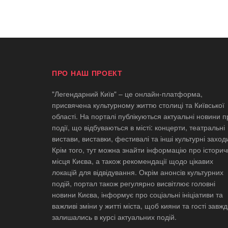
ПРО НАШ ПРОЕКТ
"Легендарний Київ" – це онлайн-платформа,
присвячена культурному життю столиці та Київської
області. На порталі публікуються актуальні новини п
події, що відбуваються в місті: концерти, театральні
вистави, виставки, фестивалі та інші культурні заход
Крім того, тут можна знайти інформацію про історич
місця Києва, а також рекомендації щодо цікавих
локацій для відвідування. Окрім анонсів культурних
подій, портал також регулярно висвітлює головні
новини Києва, інформує про соціальні ініціативи та
важливі зміни у житті міста, щоб кияни та гості завж
залишались в курсі актуальних подій.