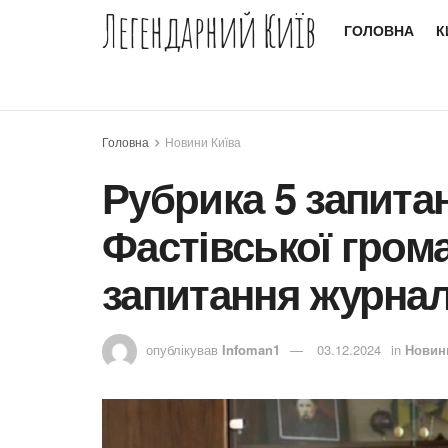
Легендарний Київ
ГОЛОВНА
К
Головна
Новини Київа
Рубрика 5 запита
Фастівської гром
запитання журнал
опублікував
Infoman1
03.12.2024
in
Новин