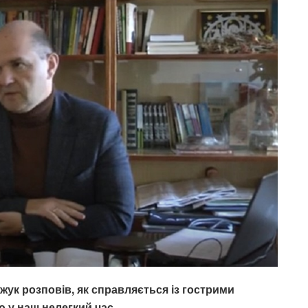
ук розповів, як справляється із гострими
 у наш нелегкий час