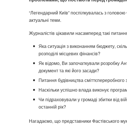
“Легендарний Київ” поспілкувалась з голово
актуальні теми.
Журналістів цікавили насамперед такі питанн
Яка ситуація з виконанням бюджету, скіл
розподілі місцевих фінансів?
Як відомо, Ви започаткували розробку Ан
документ та які його засади?
Питання будівництва сміттєпереробного з
Наскільки успішно влада виконує програм
Чи підраховували у громаді збитки від ві
останній рік?
Нагадаємо, що
представники Фастівського мун