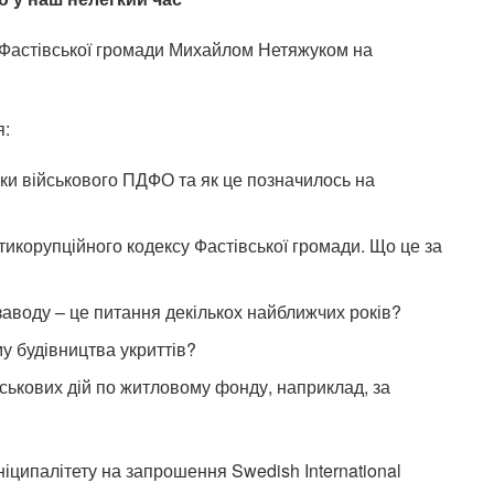
ю Фастівської громади Михайлом Нетяжуком на
я:
ьки військового ПДФО та як це позначилось на
тикорупційного кодексу Фастівської громади. Що це за
аводу – це питання декількох найближчих років?
у будівництва укриттів?
йськових дій по житловому фонду, наприклад, за
іципалітету на запрошення Swedish International