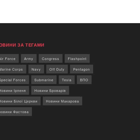
ОВИНИ ЗА ТЕГАМИ
Air Force
Army
Congress
Flashpoint
Marine Corps
Navy
Off Duty
Pentagon
Special Forces
Submarine
Tesla
ВПО
Новини Ірпеня
Новини Броварів
Новини Білої Церкви
Новини Макарова
новини Фастова