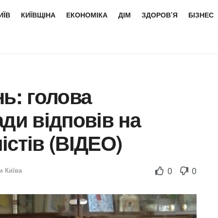
ИЇВ
КИЇВЩІНА
ЕКОНОМІКА
ДІМ
ЗДОРОВ’Я
БІЗНЕС
нь: голова
ади відповів на
істів (ВІДЕО)
0
0
и Київа