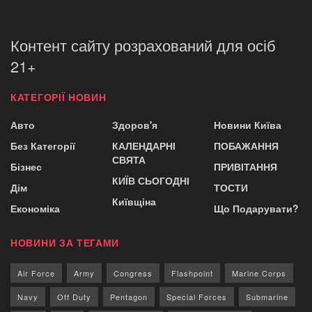
Контент сайту розрахований для осіб
21+
КАТЕГОРІЇ НОВИН
Авто
Здоров'я
Новини Київа
Без Категорії
КАЛЕНДАРНІ
ПОБАЖАННЯ
СВЯТА
Бізнес
ПРИВІТАННЯ
КИЇВ СЬОГОДНІ
Дім
ТОСТИ
Київщіна
Економіка
Що Подарувати?
НОВИНИ ЗА ТЕГАМИ
Air Force
Army
Congress
Flashpoint
Marine Corps
Navy
Off Duty
Pentagon
Special Forces
Submarine