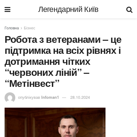
Легендарний Київ
Головна
Бізнес
Робота з ветеранами – це
підтримка на всіх рівнях і
дотримання чітких
“червоних ліній” –
“Метінвест”
опублікував
Infoman1
28.10.2024