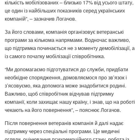
кількість мобілізованих – близько 17% від усього штату,
це один із найбільших показників серед українських
компаній”, – зазначив Логачов.
За його словами, компанія організовує ветеранські
програми за кількома напрямами. Водночас важливо,
що підтримка починається не з моменту демобілізації, а
із самого початку мобілізації співробітника.
“Ми допомагаємо підготуватися до служби, придбати
необхідне спорядження, домовляємося про зв’язок і
з’ясовуємо, яка допомога може знадобитися родині.
Важливо, щоб співробітник відчував підтримку
компанії, коли захищає нашу країну, і знав, що на роботі
чекають на його повернення”, – пояснює Логачов.
Після повернення ветеранів компанія й далі надає
підтримку через спеціальні програми. Це медичні
огляди, оцінювання психоемоційного стану, робота із