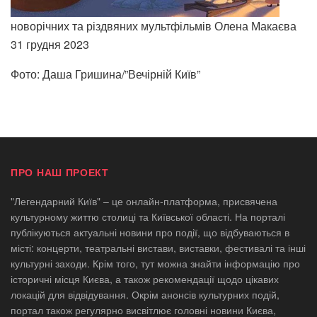
новорічних та різдвяних мультфільмів Олена Макаєва
31 грудня 2023
Фото: Даша Гришина/”Вечірній Київ”
ПРО НАШ ПРОЕКТ
"Легендарний Київ" – це онлайн-платформа, присвячена
культурному життю столиці та Київської області. На порталі
публікуються актуальні новини про події, що відбуваються в
місті: концерти, театральні вистави, виставки, фестивалі та інші
культурні заходи. Крім того, тут можна знайти інформацію про
історичні місця Києва, а також рекомендації щодо цікавих
локацій для відвідування. Окрім анонсів культурних подій,
портал також регулярно висвітлює головні новини Києва,