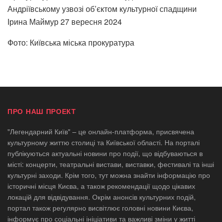
Андріївському узвозі об’єктом культурної спадщини
Ірина Маймур
27 вересня 2024
Фото: Київська міська прокуратура
ПРО НАШ ПРОЕКТ
"Легендарний Київ" – це онлайн-платформа, присвячена
культурному життю столиці та Київської області. На порталі
публікуються актуальні новини про події, що відбуваються в
місті: концерти, театральні вистави, виставки, фестивалі та інші
культурні заходи. Крім того, тут можна знайти інформацію про
історичні місця Києва, а також рекомендації щодо цікавих
локацій для відвідування. Окрім анонсів культурних подій,
портал також регулярно висвітлює головні новини Києва,
інформує про соціальні ініціативи та важливі зміни у житті