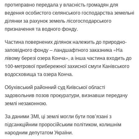
протиправно передала у власність громадян для
ведення особистого селянського господарства земельні
ділянки за рахунок земель лісогосподарського
призначення та водного фонду.
Частина повернених ділянок належить до природно-
заповідного фонду – ландшафтного заказника «На
лівому березі озера Конча», а інша частина входить до
100-метрової прибережної захисної смуги Канівського
водосховища та озера Конча.
Обухівський районний суд Київської області
задовольнив позов прокуратури, визнавши передачу
землі незаконною.
За даними ЗМІ, ці землі могли бути пов’язані з
підсанкційним проросійським політиком, колишнім
народним депутатом України.