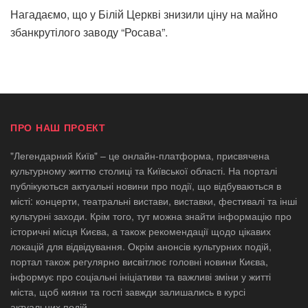
Нагадаємо, що у Білій Церкві знизили ціну на майно
збанкрутілого заводу “Росава”.
ПРО НАШ ПРОЕКТ
"Легендарний Київ" – це онлайн-платформа, присвячена
культурному життю столиці та Київської області. На порталі
публікуються актуальні новини про події, що відбуваються в
місті: концерти, театральні вистави, виставки, фестивалі та інші
культурні заходи. Крім того, тут можна знайти інформацію про
історичні місця Києва, а також рекомендації щодо цікавих
локацій для відвідування. Окрім анонсів культурних подій,
портал також регулярно висвітлює головні новини Києва,
інформує про соціальні ініціативи та важливі зміни у житті
міста, щоб кияни та гості завжди залишались в курсі
актуальних подій.