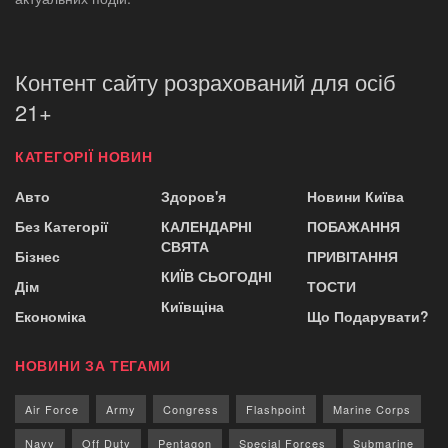
Контент сайту розрахований для осіб
21+
КАТЕГОРІЇ НОВИН
Авто
Здоров'я
Новини Київа
Без Категорії
КАЛЕНДАРНІ
ПОБАЖАННЯ
СВЯТА
Бізнес
ПРИВІТАННЯ
КИЇВ СЬОГОДНІ
Дім
ТОСТИ
Київщіна
Економіка
Що Подарувати?
НОВИНИ ЗА ТЕГАМИ
Air Force
Army
Congress
Flashpoint
Marine Corps
Navy
Off Duty
Pentagon
Special Forces
Submarine