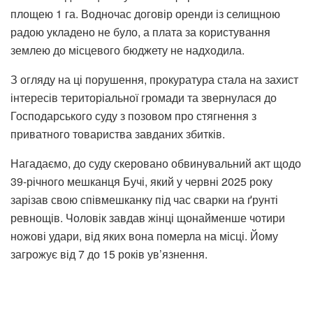
площею 1 га. Водночас договір оренди із селищною
радою укладено не було, а плата за користування
землею до місцевого бюджету не надходила.
З огляду на ці порушення, прокуратура стала на захист
інтересів територіальної громади та звернулася до
Господарського суду з позовом про стягнення з
приватного товариства завданих збитків.
Нагадаємо, до суду скеровано обвинувальний акт щодо
39-річного мешканця Бучі, який у червні 2025 року
зарізав свою співмешканку під час сварки на ґрунті
ревнощів. Чоловік завдав жінці щонайменше чотири
ножові удари, від яких вона померла на місці. Йому
загрожує від 7 до 15 років ув’язнення.