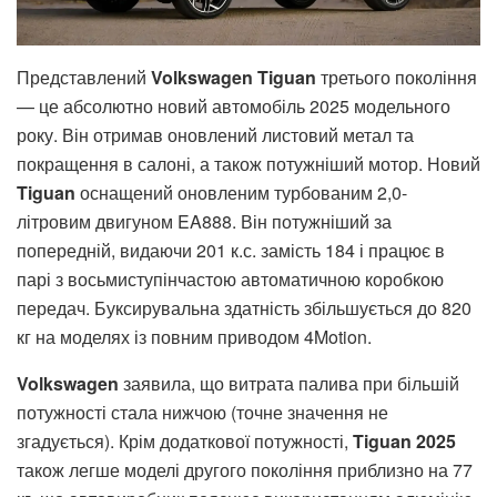
Представлений
Volkswagen Tiguan
третього покоління
— це абсолютно новий автомобіль 2025 модельного
року. Він отримав оновлений листовий метал та
покращення в салоні, а також потужніший мотор. Новий
Tiguan
оснащений оновленим турбованим 2,0-
літровим двигуном EA888. Він потужніший за
попередній, видаючи 201 к.с. замість 184 і працює в
парі з восьмиступінчастою автоматичною коробкою
передач. Буксирувальна здатність збільшується до 820
кг на моделях із повним приводом 4Motion.
Volkswagen
заявила, що витрата палива при більшій
потужності стала нижчою (точне значення не
згадується). Крім додаткової потужності,
Tiguan 2025
також легше моделі другого покоління приблизно на 77