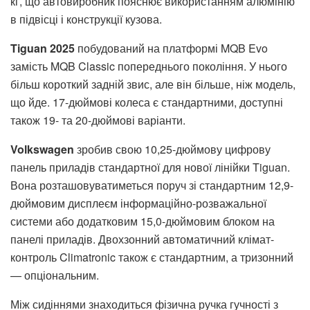
кг, що автовиробник пояснює використанням алюмінію
в підвісці і конструкції кузова.
Tiguan 2025
побудований на платформі MQB Evo
замість MQB Classic попереднього покоління. У нього
більш короткий задній звис, але він більше, ніж модель,
що йде. 17-дюймові колеса є стандартними, доступні
також 19- та 20-дюймові варіанти.
Volkswagen
зробив свою 10,25-дюймову цифрову
панель приладів стандартної для нової лінійки Tiguan.
Вона розташовуватиметься поруч зі стандартним 12,9-
дюймовим дисплеєм інформаційно-розважальної
системи або додатковим 15,0-дюймовим блоком на
панелі приладів. Двохзонний автоматичний клімат-
контроль Climatronic також є стандартним, а тризонний
— опціональним.
Між сидіннями знаходиться фізична ручка гучності з