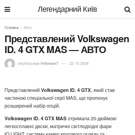
Легендарний Київ
Головна
Авто
Представлений Volkswagen
ID. 4 GTX MAS — АВТО
опублікував
Infoman1
22.10.2024
Представлений
Volkswagen ID. 4 GTX
, який став
частиною спеціальної серії MAS, що пропонує
розширений набір опцій.
Volkswagen ID. 4 GTX MAS
отримала 20-дюймові
легкосплавні диски, матричні світлодіодні фари
IQ.LIGHT, систему камер кругового огляду та