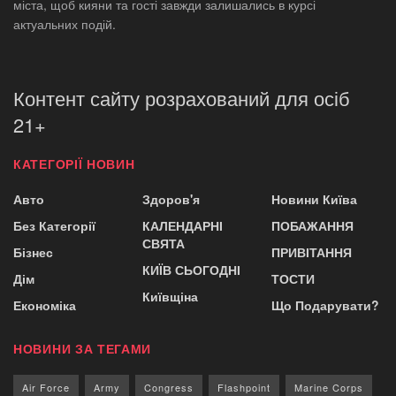
міста, щоб кияни та гості завжди залишались в курсі
актуальних подій.
Контент сайту розрахований для осіб
21+
КАТЕГОРІЇ НОВИН
Авто
Здоров'я
Новини Київа
Без Категорії
КАЛЕНДАРНІ
ПОБАЖАННЯ
СВЯТА
Бізнес
ПРИВІТАННЯ
КИЇВ СЬОГОДНІ
Дім
ТОСТИ
Київщіна
Економіка
Що Подарувати?
НОВИНИ ЗА ТЕГАМИ
Air Force
Army
Congress
Flashpoint
Marine Corps