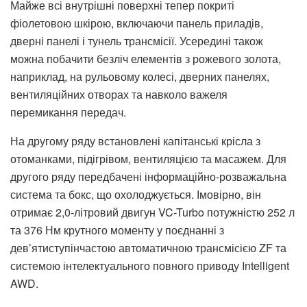
Майже всі внутрішні поверхні тепер покриті
фіолетовою шкірою, включаючи панель приладів,
дверні панелі і тунель трансмісії. Усередині також
можна побачити безліч елементів з рожевого золота,
наприклад, на рульовому колесі, дверних панелях,
вентиляційних отворах та навколо важеля
перемикання передач.
На другому ряду встановлені капітанські крісла з
отоманками, підігрівом, вентиляцією та масажем. Для
другого ряду передбачені інформаційно-розважальна
система та бокс, що охолоджується. Імовірно, він
отримає 2,0-літровий двигун VC-Turbo потужністю 252 л
та 376 Нм крутного моменту у поєднанні з
дев’ятиступінчастою автоматичною трансмісією ZF та
системою інтелектуального повного приводу Intelligent
AWD.