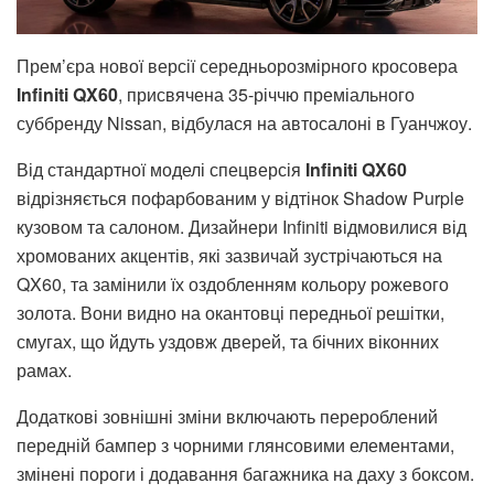
Прем’єра нової версії середньорозмірного кросовера
Infiniti QX60
, присвячена 35-річчю преміального
суббренду Nissan, відбулася на автосалоні в Гуанчжоу.
Від стандартної моделі спецверсія
Infiniti QX60
відрізняється пофарбованим у відтінок Shadow Purple
кузовом та салоном. Дизайнери Infiniti відмовилися від
хромованих акцентів, які зазвичай зустрічаються на
QX60, та замінили їх оздобленням кольору рожевого
золота. Вони видно на окантовці передньої решітки,
смугах, що йдуть уздовж дверей, та бічних віконних
рамах.
Додаткові зовнішні зміни включають перероблений
передній бампер з чорними глянсовими елементами,
змінені пороги і додавання багажника на даху з боксом.