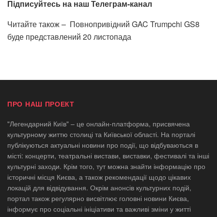
Підписуйтесь на наш Телеграм-канал
Читайте також –
Повнопривідний GAC Trumpchi GS8
буде представлений 20 листопада
ПРО НАШ ПРОЕКТ
"Легендарний Київ" – це онлайн-платформа, присвячена
культурному життю столиці та Київської області. На порталі
публікуються актуальні новини про події, що відбуваються в
місті: концерти, театральні вистави, виставки, фестивалі та інші
культурні заходи. Крім того, тут можна знайти інформацію про
історичні місця Києва, а також рекомендації щодо цікавих
локацій для відвідування. Окрім анонсів культурних подій,
портал також регулярно висвітлює головні новини Києва,
інформує про соціальні ініціативи та важливі зміни у житті