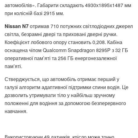
автомобілів». Габарити складають 4930х1895х1487 мм
при колісній базі 2915 мм.
Nissan N7
отримав 710 потужних світлодіодних джерел
світла, безрамні двері та приховані дверні ручки.
Коефіцієнт лобового опору становить 0,208. Кабіна
оснащена чіпом Qualcomm Snapdragon 8295P з 32 ГБ
оперативної пам’яті та 256 ГБ енергонезалежної
пам’яті.
Стверджується, що автомобіль отримає перший у
галузі алгоритм адаптивної підтримки спини водія. Це
дозволить утримувати тіло у найбільш зручному
положенні для водіння за допомогою безперервного
навчання.
Використовуючи 49 датчиків, крісло може точно