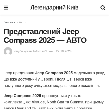
Легендарний Київ
Головна
Авто
Представлений Jeep
Compass 2025 — АВТО
опублікував
Infoman1
22.10.2024
Jeep представив
Jeep Compass 2025
модельного року,
що вже доступний у Європі. Після цієї версії вже
наступного року очікується модель нового покоління.
Jeep Compass 2025
пропонується у трьох
комплектаціях: Altitude, North Star та Summit, при цьому
версії Overland та Trailhawk були зняті з продажу.