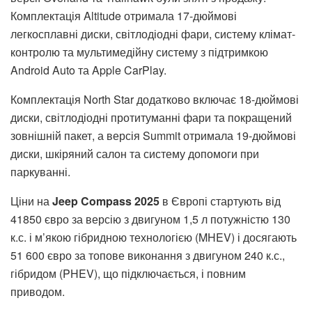
Комплектація Altitude отримала 17-дюймові
легкосплавні диски, світлодіодні фари, систему клімат-
контролю та мультимедійну систему з підтримкою
Android Auto та Apple CarPlay.
Комплектація North Star додатково включає 18-дюймові
диски, світлодіодні протитуманні фари та покращений
зовнішній пакет, а версія Summit отримала 19-дюймові
диски, шкіряний салон та систему допомоги при
паркуванні.
Ціни на
Jeep Compass 2025
в Європі стартують від
41850 євро за версію з двигуном 1,5 л потужністю 130
к.с. і м’якою гібридною технологією (MHEV) і досягають
51 600 євро за топове виконання з двигуном 240 к.с.,
гібридом (PHEV), що підключається, і повним
приводом.