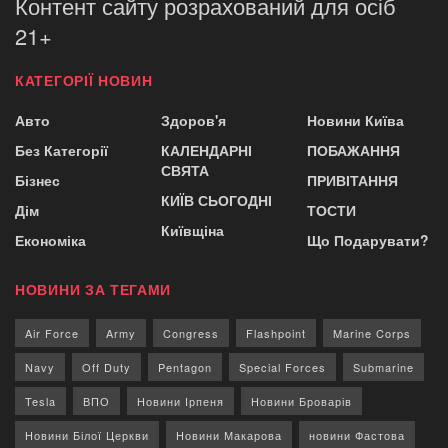
Контент сайту розрахований для осіб
21+
КАТЕГОРІЇ НОВИН
Авто
Здоров'я
Новини Київа
Без Категорії
КАЛЕНДАРНІ
ПОБАЖАННЯ
СВЯТА
Бізнес
ПРИВІТАННЯ
КИЇВ СЬОГОДНІ
Дім
ТОСТИ
Київщіна
Економіка
Що Подарувати?
НОВИНИ ЗА ТЕГАМИ
Air Force
Army
Congress
Flashpoint
Marine Corps
Navy
Off Duty
Pentagon
Special Forces
Submarine
Tesla
ВПО
Новини Ірпеня
Новини Броварів
Новини Білої Церкви
Новини Макарова
новини Фастова