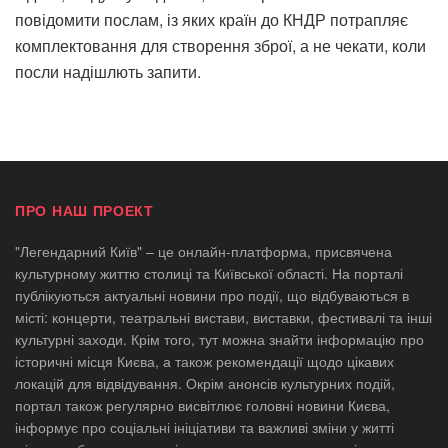
повідомити послам, із яких країн до КНДР потрапляє
комплектовання для створення зброї, а не чекати, коли
посли надішлють запити.
ПРО НАШ ПРОЕКТ
"Легендарний Київ" – це онлайн-платформа, присвячена
культурному життю столиці та Київської області. На порталі
публікуються актуальні новини про події, що відбуваються в
місті: концерти, театральні вистави, виставки, фестивалі та інші
культурні заходи. Крім того, тут можна знайти інформацію про
історичні місця Києва, а також рекомендації щодо цікавих
локацій для відвідування. Окрім анонсів культурних подій,
портал також регулярно висвітлює головні новини Києва,
інформує про соціальні ініціативи та важливі зміни у житті