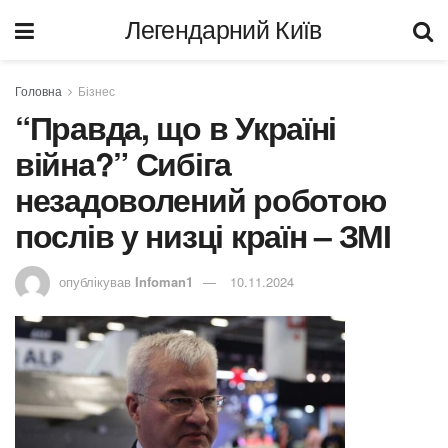
Легендарний Київ
Головна
Бізнес
“Правда, що в Україні
війна?” Сибіга
незадоволений роботою
послів у низці країн – ЗМІ
опублікував
Infoman1
10.11.2024