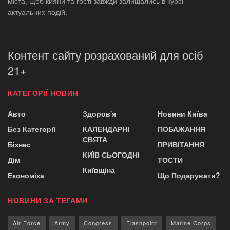
міста, щоб кияни та гості завжди залишались в курсі
актуальних подій.
Контент сайту розрахований для осіб
21+
КАТЕГОРІЇ НОВИН
Авто
Здоров'я
Новини Київа
Без Категорії
КАЛЕНДАРНІ
ПОБАЖАННЯ
СВЯТА
Бізнес
ПРИВІТАННЯ
КИЇВ СЬОГОДНІ
Дім
ТОСТИ
Київщіна
Економіка
Що Подарувати?
НОВИНИ ЗА ТЕГАМИ
Air Force
Army
Congress
Flashpoint
Marine Corps