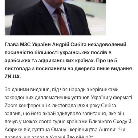
Глава МЗС України Андрій Сибіга незадоволений
пасивністю більшості українських послів в
арабських та африканських країнах. Про це 5
листопада з посиланням на джерела пише видання
ZN.UA.
За даними видання, під час наради з керівниками
закордонних дипломатичних установ України у форматі
Zoom-конференції 4 листопада 2024 року Сибіга
заявив, що його вкрай здивувало запитання, яке він
почув у межах свого турне країнами Близького Сходу й
Африки від султана Оману і керівництва Анголи: “Чи
правда, що зараз в Україні йде війна?”