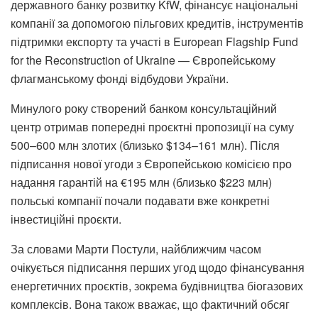
державного банку розвитку KfW, фінансує національні
компанії за допомогою пільгових кредитів, інструментів
підтримки експорту та участі в European Flagship Fund
for the Reconstruction of Ukraine — Європейському
флагманському фонді відбудови України.
Минулого року створений банком консультаційний
центр отримав попередні проєктні пропозиції на суму
500–600 млн злотих (близько $134–161 млн). Після
підписання нової угоди з Європейською комісією про
надання гарантій на €195 млн (близько $223 млн)
польські компанії почали подавати вже конкретні
інвестиційні проєкти.
За словами Марти Постули, найближчим часом
очікується підписання перших угод щодо фінансування
енергетичних проєктів, зокрема будівництва біогазових
комплексів. Вона також вважає, що фактичний обсяг