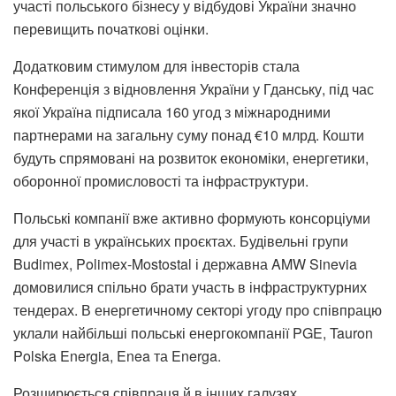
участі польського бізнесу у відбудові України значно
перевищить початкові оцінки.
Додатковим стимулом для інвесторів стала
Конференція з відновлення України у Гданську, під час
якої Україна підписала 160 угод з міжнародними
партнерами на загальну суму понад €10 млрд. Кошти
будуть спрямовані на розвиток економіки, енергетики,
оборонної промисловості та інфраструктури.
Польські компанії вже активно формують консорціуми
для участі в українських проєктах. Будівельні групи
Budimex, Polimex-Mostostal і державна AMW Sinevia
домовилися спільно брати участь в інфраструктурних
тендерах. В енергетичному секторі угоду про співпрацю
уклали найбільші польські енергокомпанії PGE, Tauron
Polska Energia, Enea та Energa.
Розширюється співпраця й в інших галузях.