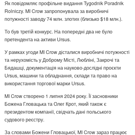
Як повідомляє профільне видання Tygodnik Poradnik
Rolniczy. MI Crow запропонувала за виробничі
потужності заводу 74 млн. злотих (близько $18 млн.).
То був третій конкурс. На попередні два не було
претендента на активи Ursus.
У рамках угоди MI Crow дісталися виробничі потужності
та нерухомість у Доброму Місті, Любліні, Закрочі та
Бядашці, документація на науково-дослідні проєкти
Ursus, машини та обладнання, склади та право на
використання торгової марки Ursus.
MI Crow створено 1 липня 2024 року. Її засновники
Божена Гловацька та Олег Крот, який також є
президентом компанії, свідчать дані польського
судового реєстру.
За словами Божени Гловацької, MI Crow зараз працює