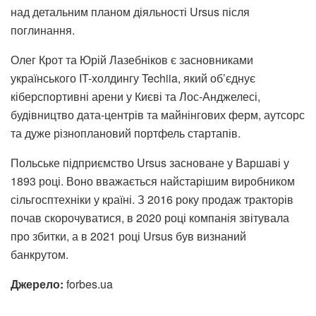
над детальним планом діяльності Ursus після
поглинання.
Олег Крот та Юрій Лазебніков є засновниками
українського IT-холдингу Techiia, який об’єднує
кіберспортивні арени у Києві та Лос-Анджелесі,
будівництво дата-центрів та майнінгових ферм, аутсорс
та дуже різноплановий портфель стартапів.
Польське підприємство Ursus засноване у Варшаві у
1893 році. В
оно
вважається найстарішим виробником
сільгосптехніки у країні. З 2016 року продаж тракторів
почав скорочуватися, в 2020 році компанія звітувала
про збитки, а в 2021 році Ursus був визнаний
банкрутом.
Джерело:
forbes.ua