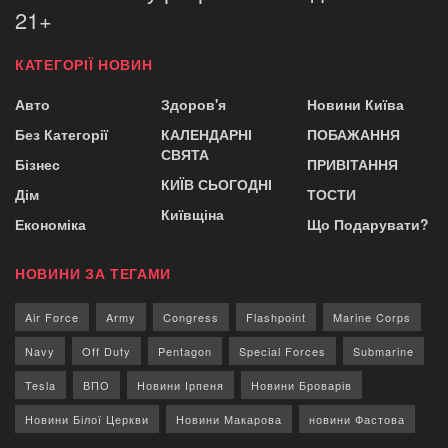
21+
КАТЕГОРІЇ НОВИН
Авто
Здоров'я
Новини Київа
Без Категорії
КАЛЕНДАРНІ
ПОБАЖАННЯ
СВЯТА
Бізнес
ПРИВІТАННЯ
КИЇВ СЬОГОДНІ
Дім
ТОСТИ
Київщіна
Економіка
Що Подарувати?
НОВИНИ ЗА ТЕГАМИ
Air Force
Army
Congress
Flashpoint
Marine Corps
Navy
Off Duty
Pentagon
Special Forces
Submarine
Tesla
ВПО
Новини Ірпеня
Новини Броварів
Новини Білої Церкви
Новини Макарова
новини Фастова