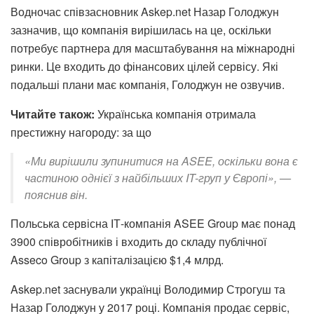
Водночас співзасновник Askep.net Назар Голоджун
зазначив, що компанія вирішилась на це, оскільки
потребує партнера для масштабування на міжнародні
ринки. Це входить до фінансових цілей сервісу. Які
подальші плани має компанія, Голоджун не озвучив.
Читайте також:
Українська компанія отримала
престижну нагороду: за що
«Ми вирішили зупинитися на ASEE, оскільки вона є
частиною однієї з найбільших IT-груп у Європі», —
пояснив він.
Польська сервісна ІТ-компанія ASEE Group має понад
3900 співробітників і входить до складу публічної
Asseco Group з капіталізацією $1,4 млрд.
Askep.net заснували українці Володимир Строгуш та
Назар Голоджун у 2017 році. Компанія продає сервіс,