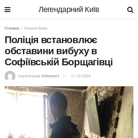
Легендарний Київ
Головна
Новини Київа
Поліція встановлює
обставини вибуху в
Софіївській Борщагівці
опублікував
Infoman1
11.10.2024