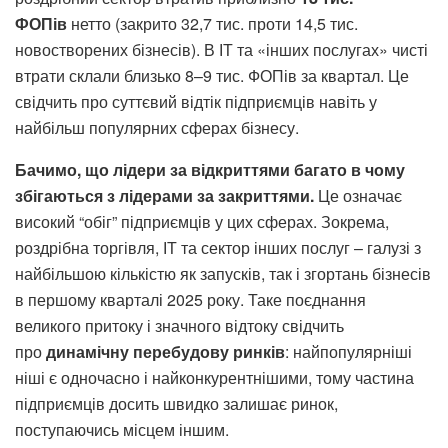
ФОПів
нетто (закрито 32,7 тис. проти 14,5 тис.
новостворених бізнесів). В ІТ та «інших послугах» чисті
втрати склали близько 8–9 тис. ФОПів за квартал. Це
свідчить про суттєвий відтік підприємців навіть у
найбільш популярних сферах бізнесу.
Бачимо, що лідери за відкриттями багато в чому
збігаються з лідерами за закриттями.
Це означає
високий “обіг” підприємців у цих сферах. Зокрема,
роздрібна торгівля, ІТ та сектор інших послуг – галузі з
найбільшою кількістю як запусків, так і згортань бізнесів
в першому кварталі 2025 року. Таке поєднання
великого притоку і значного відтоку свідчить
про
динамічну перебудову ринків
: найпопулярніші
ніші є одночасно і найконкурентнішими, тому частина
підприємців досить швидко залишає ринок,
поступаючись місцем іншим.