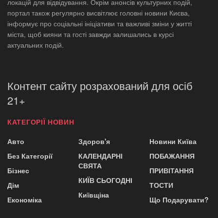
локацій для відвідування. Окрім анонсів культурних подій,
портал також регулярно висвітлює головні новини Києва,
інформує про соціальні ініціативи та важливі зміни у житті
міста, щоб кияни та гості завжди залишались в курсі
актуальних подій.
Контент сайту розрахований для осіб
21+
КАТЕГОРІЇ НОВИН
Авто
Здоров'я
Новини Київа
Без Категорії
КАЛЕНДАРНІ
ПОБАЖАННЯ
СВЯТА
Бізнес
ПРИВІТАННЯ
КИЇВ СЬОГОДНІ
Дім
ТОСТИ
Київщіна
Економіка
Що Подарувати?