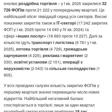
очолює
роздрібна торгівля
– у I кв. 2025 закрилися
32
726 ФОПів
проти 21 222 у попередньому кварталі. Це
найбільший обсяг ліквідацій серед усіх секторів. Високі
показники закриттів також в
ІТ-секторі
(17 242 закритих
ФОП у I кв. 2025 проти 14 040 у IV кв. 2024) та
сфері
«інших послуг»
(16 663 проти 10 227). Далі за
кількістю ідуть
транспорт і логістика
(9 761 у I кв.
2025),
оптова торгівля
(4 729),
громадське
харчування
(4 225),
реклама і маркетинг
(2
330),
освітні установи
(2 101),
операції з
нерухомістю
(2 043) та
сільське господарство
(1
805).
У всіх провідних галузях кількість закритих ФОПів у
першому кварталі значно перевищила число нових
відкриттів. Найбільший негативний баланс
спостерігається в торгівлі: лише за один квартал
роздрібний сектор втратив приблизно
18 тис.