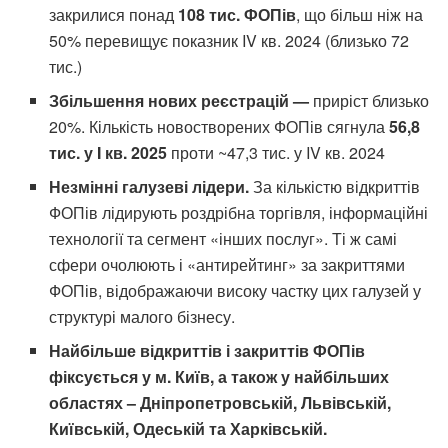
закрилися понад
108 тис. ФОПів
, що більш ніж на
50% перевищує показник IV кв. 2024 (близько 72
тис.)
Збільшення нових реєстрацій —
приріст близько
20%. Кількість новостворених ФОПів сягнула
56,8
тис. у I кв. 2025
проти ~47,3 тис. у IV кв. 2024
Незмінні галузеві лідери.
За кількістю відкриттів
ФОПів лідирують роздрібна торгівля, інформаційні
технології та сегмент «інших послуг». Ті ж самі
сфери очолюють і «антирейтинг» за закриттями
ФОПів, відображаючи високу частку цих галузей у
структурі малого бізнесу.
Найбільше відкриттів і закриттів ФОПів
фіксується у м. Київ, а також у найбільших
областях – Дніпропетровській, Львівській,
Київській, Одеській та Харківській.