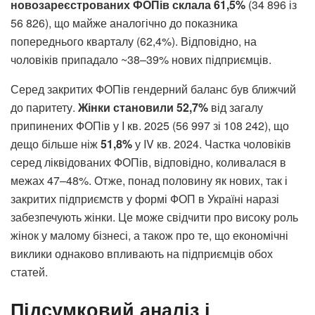
новозареєстрованих ФОПів склала 61,5%
(34 896 із
56 826), що майже аналогічно до показника
попереднього кварталу (62,4%). Відповідно, на
чоловіків припадало ~38–39% нових підприємців.
Серед закритих ФОПів гендерний баланс був ближчий
до паритету.
Жінки становили 52,7%
від загалу
припинених ФОПів у I кв. 2025 (56 997 зі 108 242), що
дещо більше ніж
51,8%
у IV кв. 2024. Частка чоловіків
серед ліквідованих ФОПів, відповідно, коливалася в
межах 47–48%. Отже, понад половину як нових, так і
закритих підприємств у формі ФОП в Україні наразі
забезпечують жінки. Це може свідчити про високу роль
жінок у малому бізнесі, а також про те, що економічні
виклики однаково впливають на підприємців обох
статей.
Підсумковий аналіз і