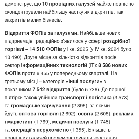
демонструє, що
10 провідних галузей
майже повністю
сконцентрували найбільшу частку як відкриттів, так і
закриттів малих бізнесів.
Відкриття ФОПів за галузями.
Найбільше нових
підприємців традиційно з’явилося у сфері
роздрібної
торгівлі
–
14 510 ФОПів
у I кв. 2025 (у IV кв. 2024 було
13 490). Друге місце за кількістю відкриттів посів
сектор
інформаційних технологій
(ІТ):
8 586 нових
ФОПів
проти 6 455 у попередньому кварталі. На
третьому місці – категорія
«Інші послуги»
з
показником
7 542 відкриття
(було 5 736). До першої
п’ятірки також увійшли
транспорт і логістика
(3 578)
та
громадське харчування
(2 895), за якими
йдуть
оптова торгівля
(2 692),
освіта
(2 608),
реклама
і маркетинг
(1 769),
медичні послуги
(1 745)
та
операції з нерухомістю
(1 355). Більшість
провідних галузей продемонстрували зростання