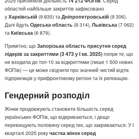
2025 припинили діяльність
14 212 ФОПів
. Серед
областей найбільше закриттів зафіксовано
у
Харківській
(9 830) та
Дніпропетровській
(9 306).
Далі йдуть
Одеська область
(8 314),
Львівська
(7 062)
та
Київська
(6 879).
Примітно, що
Запорізька область
присутня серед
лідерів за закриттями (3 473 у I кв. 2025)
попри те, що
не входила до топ-10 за відкриттями (лише 1 500 нових
ФОПів) — це може свідчити про значний чистий відтік
підприємців у прифронтовому регіоні та їх релокацію.
Гендерний розподіл
Жінки продовжують становити більшість серед
українських ФОПів, що відкриваються, і дещо
перевищують половину серед тих, що закриваються. У I
кварталі 2025 року
частка жінок серед