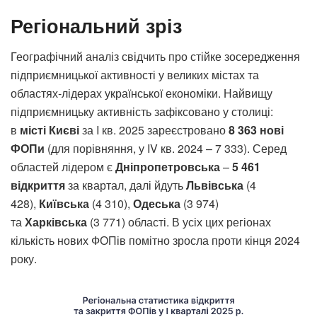
Регіональний зріз
Географічний аналіз свідчить про стійке зосередження
підприємницької активності у великих містах та
областях-лідерах української економіки. Найвищу
підприємницьку активність зафіксовано у столиці:
в
місті Києві
за I кв. 2025 зареєстровано
8 363 нові
ФОПи
(для порівняння, у IV кв. 2024 – 7 333). Серед
областей лідером є
Дніпропетровська
–
5 461
відкриття
за квартал, далі йдуть
Львівська
(4
428),
Київська
(4 310),
Одеська
(3 974)
та
Харківська
(3 771) області. В усіх цих регіонах
кількість нових ФОПів помітно зросла проти кінця 2024
року.