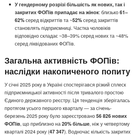
У гендерному розрізі більшість як нових, так і
закритих ФОПів припадає на жінок
: близько
61–
62%
серед відкриттів та ~
52%
серед закриттів
становлять підприємниці. Частка чоловіків
відповідно складає ~38–39% серед нових та ~48%
серед ліквідованих ФОПів.
Загальна активність ФОПів:
наслідки накопиченого попиту
У січні 2025 року в Україні спостерігався різкий сплеск
підприємницької активності після тривалого простою
Єдиного державного реєстру. Ця тенденція зберігалась
протягом усього першого кварталу — за січень-
березень 2025 року було зареєстровано
56 826 нових
ФОПів
, що приблизно на
20% більше
, ніж у четвертому
кварталі 2024 року (
47 347
). Водночас кількість закритих