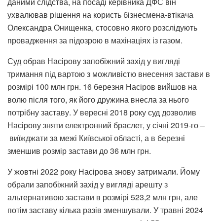
даними слідства, на посаді керівника ДФС він
ухвалював рішення на користь бізнесмена-втікача
Олександра Онищенка, стосовно якого розслідують
провадження за підозрою в махінаціях із газом.
Суд
обрав Насірову запобіжний захід
у вигляді
тримання під вартою з можливістю внесення застави в
розмірі 100 млн грн. 16 березня
Насіров вийшов на
волю
після того, як його дружина внесла за нього
потрібну заставу.
У вересні 2018 року суд дозволив
Насірову
зняти електронний браслет, у січні 2019-го –
виїжджати за межі Київської області, а в березні
зменшив розмір застави
до 36 млн грн.
У жовтні 2022 року Насірова знову затримали. Йому
обрали запобіжний захід у вигляді арешту
з
альтернативою застави в розмірі 523,2 млн грн, але
потім заставу кілька разів зменшували. У травні 2024