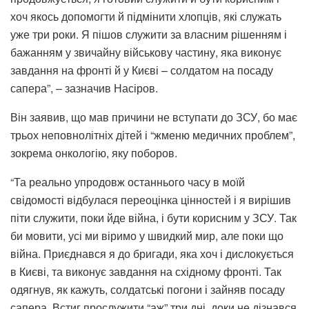
хоч якось допомогти й підмінити хлопців, які служать
уже три роки. Я пішов служити за власним рішенням і
бажанням у звичайну військову частину, яка виконує
завдання на фронті й у Києві – солдатом на посаду
сапера”, – зазначив Насіров.
Він заявив, що мав причини не вступати до ЗСУ, бо має
трьох неповнолітніх дітей і “жменю медичних проблем”,
зокрема онкологію, яку поборов.
“Та реально упродовж останнього часу в моїй
свідомості відбулася переоцінка цінностей і я вирішив
піти служити, поки йде війна, і бути корисним у ЗСУ. Так
би мовити, усі ми віримо у швидкий мир, але поки що
війна. Приєднався я до бригади, яка хоч і дислокується
в Києві, та виконує завдання на східному фронті. Так
одягнув, як кажуть, солдатські погони і зайняв посаду
сапера. Встиг прослужити “аж” три дні, доки не дізнався