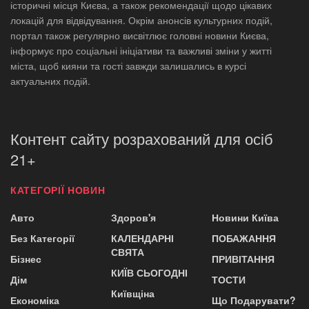
історичні місця Києва, а також рекомендації щодо цікавих
локацій для відвідування. Окрім анонсів культурних подій,
портал також регулярно висвітлює головні новини Києва,
інформує про соціальні ініціативи та важливі зміни у житті
міста, щоб кияни та гості завжди залишались в курсі
актуальних подій.
Контент сайту розрахований для осіб
21+
КАТЕГОРІЇ НОВИН
Авто
Здоров'я
Новини Київа
Без Категорії
КАЛЕНДАРНІ
ПОБАЖАННЯ
СВЯТА
Бізнес
ПРИВІТАННЯ
КИЇВ СЬОГОДНІ
Дім
ТОСТИ
Київщіна
Економіка
Що Подарувати?