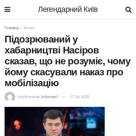
Легендарний Київ
Головна
Бізнес
Підозрюваний у
хабарництві Насіров
сказав, що не розуміє, чому
йому скасували наказ про
мобілізацію
опублікував
Infoman1
17.04.2025