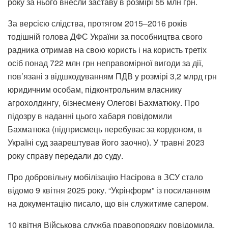
року
за нього внесли заставу
в розмірі 55 млн грн.
За версією слідства, протягом 2015–2016 років
тодішній голова ДФС України за пособництва свого
радника отримав на свою користь і на користь третіх
осіб понад 722 млн грн неправомірної вигоди за дії,
пов’язані з відшкодуванням ПДВ у розмірі 3,2 млрд грн
юридичним особам, підконтрольним власнику
агрохолдингу, бізнесмену Олегові Бахматюку. Про
підозру в наданні цього хабаря
повідомили
Бахматюка
(підприємець перебуває за кордоном, в
Україні суд заарештував його заочно). У травні 2023
року справу передали до суду.
Про добровільну мобілізацію Насірова в ЗСУ стало
відомо 9 квітня 2025 року. “Укрінформ” із посиланням
на документацію писало, що він служитиме сапером.
10 квітня Військова служба правопорядку повідомила,