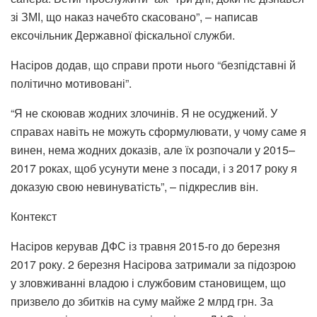
зі ЗМІ, що наказ начебто скасовано”, – написав
ексочільник Державної фіскальної служби.
Насіров додав, що справи проти нього “безпідставні й
політично мотивовані”.
“Я не скоював жодних злочинів. Я не осуджений. У
справах навіть не можуть сформулювати, у чому саме я
винен, нема жодних доказів, але їх розпочали у 2015–
2017 роках, щоб усунути мене з посади, і з 2017 року я
доказую свою невинуватість”, – підкреслив він.
Контекст
Насіров керував ДФС із травня 2015-го до березня
2017 року.
2 березня Насірова
затримали
за підозрою
у
зловживанні владою і службовим становищем
, що
призвело до збитків на суму майже 2 млрд грн. За