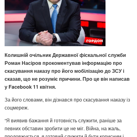
Колишній очільник Державної фіскальної служби
Роман Насіров прокоментував інформацію про
скасування наказу про його мобілізацію до ЗСУ і
сказав, що не розуміє причини. Про це він написав
у Facebook 11 квітня.
За його словами, він дізнався про скасування наказу із
соцмереж.
“Я виявив бажання й готовність служити, раніше за
певних обставин зробити це не міг. Війна, на жаль,
продовжується, я готовий служити й бути корисним і