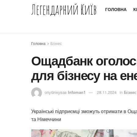
Легендарний Київ
ГОЛОВНА
К
Головна
Бізнес
Ощадбанк оголоси
для бізнесу на ен
опублікував
Infoman1
28.11.2024
in
Бізнес
Українські підприємці зможуть отримати в Оща
та Німеччини