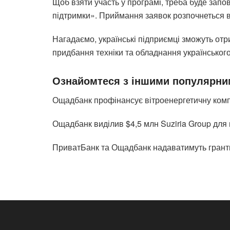
Щоб взяти участь у програмі, треба буде зап
підтримки». Приймання заявок розпочнеться в
Нагадаємо, українські підприємці зможуть от
придбання техніки та обладнання українськог
Ознайомтеся з іншими популярни
Ощадбанк профінансує вітроенергетичну ком
Ощадбанк виділив $4,5 млн Suziria Group для
ПриватБанк та Ощадбанк надаватимуть гранти