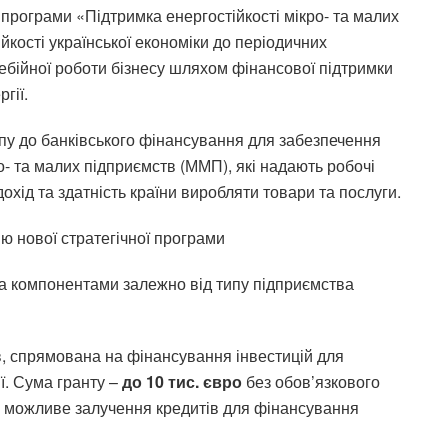
рограми «Підтримка енергостійкості мікро- та малих
ійкості української економіки до періодичних
ебійної роботи бізнесу шляхом фінансової підтримки
гії.
пу до банківського фінансування для забезпечення
ро- та малих підприємств (ММП), які надають робочі
охід та здатність країни виробляти товари та послуги.
 нової стратегічної програми
а компонентами залежно від типу підприємства
в, спрямована на фінансування інвестицій для
ї. Сума гранту –
до 10 тис. євро
без обов’язкового
е можливе залучення кредитів для фінансування