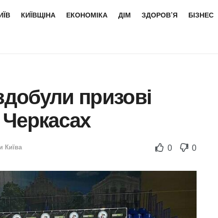
ИЇВ
КИЇВЩІНА
ЕКОНОМІКА
ДІМ
ЗДОРОВ’Я
БІЗНЕС
 здобули призові
в Черкасах
0
0
и Київа