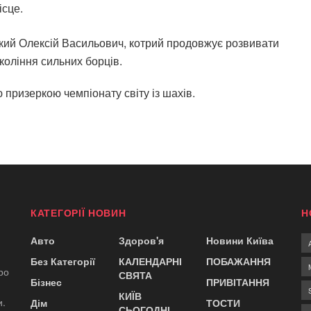
ісце.
кий Олексій Васильович, котрий продовжує розвивати
коління сильних борців.
призеркою чемпіонату світу із шахів.
КАТЕГОРІЇ НОВИН
Н
Авто
Здоров'я
Новини Київа
Без Категорії
КАЛЕНДАРНІ
ПОБАЖАННЯ
ро
СВЯТА
Бізнес
ПРИВІТАННЯ
КИЇВ
и.
Дім
ТОСТИ
СЬОГОДНІ