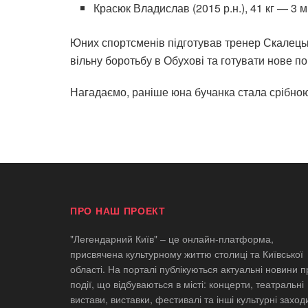
Красюк Владислав (2015 р.н.), 41 кг — 3 м
Юних спортсменів підготував тренер Скалець
вільну боротьбу в Обухові та готувати нове по
Нагадаємо, раніше юна бучанка стала срібною 
ПРО НАШ ПРОЕКТ
"Легендарний Київ" – це онлайн-платформа,
присвячена культурному життю столиці та Київської
області. На порталі публікуються актуальні новини п
події, що відбуваються в місті: концерти, театральні
вистави, виставки, фестивалі та інші культурні заход