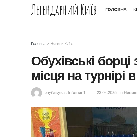
Легендарний Київ
ГОЛОВНА
К
Головна
Новини Київа
Обухівські борці
місця на турнірі 
опублікував
Infoman1
23.04.2025
in
Новин