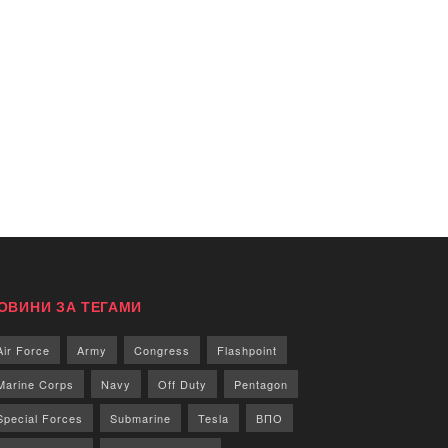
ОВИНИ ЗА ТЕГАМИ
Air Force
Army
Congress
Flashpoint
Marine Corps
Navy
Off Duty
Pentagon
Special Forces
Submarine
Tesla
ВПО