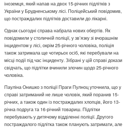
іноземця, який напав на двох 15-річних підлітків з
України у Брудненському лісі. Поліцейський повідомив,
що постраждалих підлітків доставили до лікарні.
Однак сьогодні справа набрала нових обертів. Як
повідомили у столичній поліції, у зв’язку зі вчорашнім
інцидентом у лісі, окрім 25-річного чоловіка, поліція
також затримала ще чотирьох осіб, які перебували на
місці події під час інциденту. Зібрані у цій справі докази
свідчать, що підлітки вчинили злочин щодо 25-річного
чоловіка.
Пауліна Онишко з поліції Праги Пулноц уточнила, що у
справі затриманий не лише чоловік, який поранив 15-
річних, а також один із постраждалих хлопців, його 13-
річна подруга та 16-річний товариш. Підлітки
перебувають у дитячому відділенні поліції. Другого
постраждалого підлітка також планують затримати, але