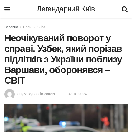
Легендарний Київ
Головна
Новини Київа
Неочікуваний поворот у
справі. Узбек, який порізав
підлітків з України поблизу
Варшави, оборонявся –
СВІТ
опублікував
Infoman1
07.10.2024