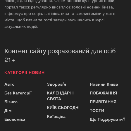
локацій для відвідування. Окрім анонсів культурних подій,
портал також регулярно висвітлює головні новини Києва,
інформує про соціальні ініціативи та важливі зміни у житті
міста, щоб кияни та гості завжди залишались в курсі
актуальних подій.
Контент сайту розрахований для осіб
21+
КАТЕГОРІЇ НОВИН
Авто
Здоров'я
Новини Київа
Без Категорії
КАЛЕНДАРНІ
ПОБАЖАННЯ
СВЯТА
Бізнес
ПРИВІТАННЯ
КИЇВ СЬОГОДНІ
Дім
ТОСТИ
Київщіна
Економіка
Що Подарувати?