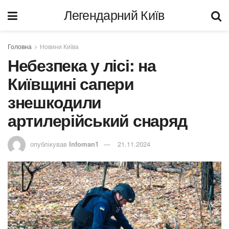
Легендарний Київ
Головна
Новини Київа
Небезпека у лісі: на
Київщині сапери
знешкодили
артилерійський снаряд
опублікував
Infoman1
21.11.2024