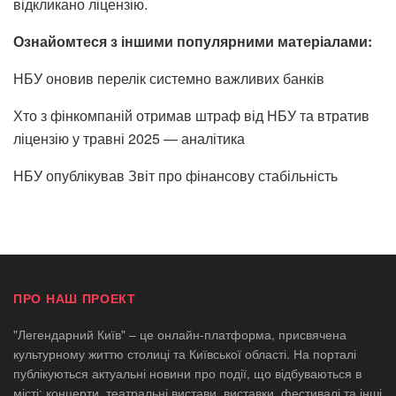
відкликано ліцензію.
Ознайомтеся з іншими популярними матеріалами:
НБУ оновив перелік системно важливих банків
Хто з фінкомпаній отримав штраф від НБУ та втратив
ліцензію у травні 2025 — аналітика
НБУ опублікував Звіт про фінансову стабільність
ПРО НАШ ПРОЕКТ
"Легендарний Київ" – це онлайн-платформа, присвячена
культурному життю столиці та Київської області. На порталі
публікуються актуальні новини про події, що відбуваються в
місті: концерти, театральні вистави, виставки, фестивалі та інші