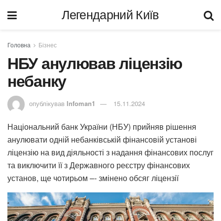
Легендарний Київ
Головна
Бізнес
НБУ анулював ліцензію
небанку
опублікував
Infoman1
15.11.2024
Національний банк України (НБУ) прийняв рішення
анулювати одній небанківській фінансовій установі
ліцензію на вид діяльності з надання фінансових послуг
та виключити її з Державного реєстру фінансових
установ, ще чотирьом –- змінено обсяг ліцензії