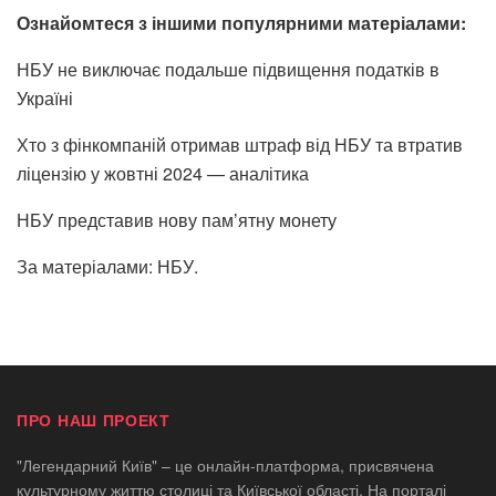
Ознайомтеся з іншими популярними матеріалами:
НБУ не виключає подальше підвищення податків в
Україні
Хто з фінкомпаній отримав штраф від НБУ та втратив
ліцензію у жовтні 2024 — аналітика
НБУ представив нову памʼятну монету
За матеріалами:
НБУ
.
ПРО НАШ ПРОЕКТ
"Легендарний Київ" – це онлайн-платформа, присвячена
культурному життю столиці та Київської області. На порталі