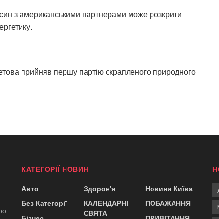
осин з американськими партнерами може розкрити
ергетику.
метова прийняв першу партію скрапленого природного
КАТЕГОРІЇ НОВИН
Н
Авто
Здоров'я
Новини Київа
Без Категорії
КАЛЕНДАРНІ
ПОБАЖАННЯ
ро
СВЯТА
Бізнес
ПРИВІТАННЯ