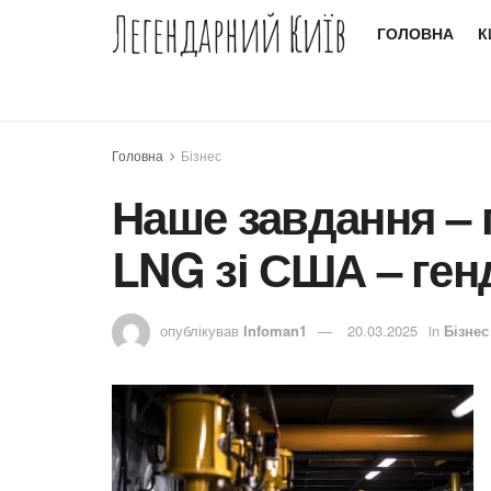
Легендарний Київ
ГОЛОВНА
К
Головна
Бізнес
Наше завдання – 
LNG зі США – ге
опублікував
Infoman1
20.03.2025
in
Бізнес