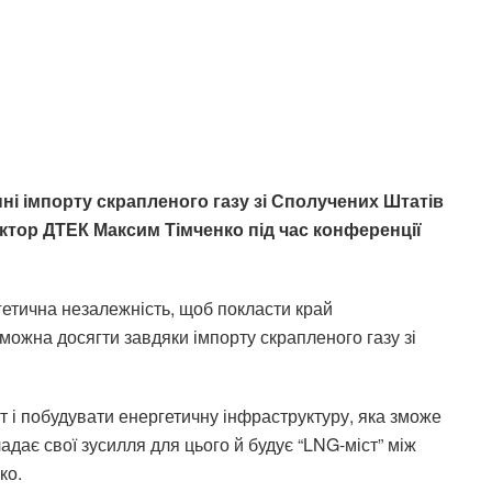
і імпорту скрапленого газу зі Сполучених Штатів
ктор ДТЕК Максим Тімченко під час конференції
гетична незалежність, щоб покласти край
можна досягти завдяки імпорту скрапленого газу зі
т і побудувати енергетичну інфраструктуру, яка зможе
дає свої зусилля для цього й будує “LNG-міст” між
ко.