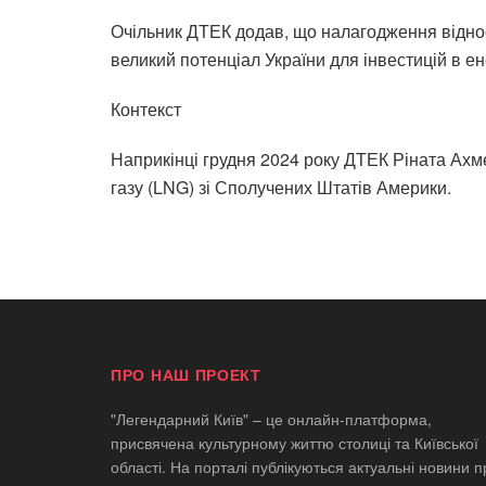
Очільник ДТЕК додав, що налагодження відн
великий потенціал України для інвестицій в ен
Контекст
Наприкінці грудня 2024 року ДТЕК Ріната Ах
газу (LNG) зі Сполучених Штатів Америки.
ПРО НАШ ПРОЕКТ
"Легендарний Київ" – це онлайн-платформа,
присвячена культурному життю столиці та Київської
області. На порталі публікуються актуальні новини п