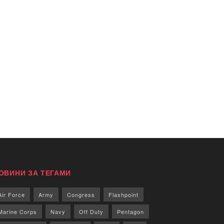
ОВИНИ ЗА ТЕГАМИ
Air Force
Army
Congress
Flashpoint
Marine Corps
Navy
Off Duty
Pentagon