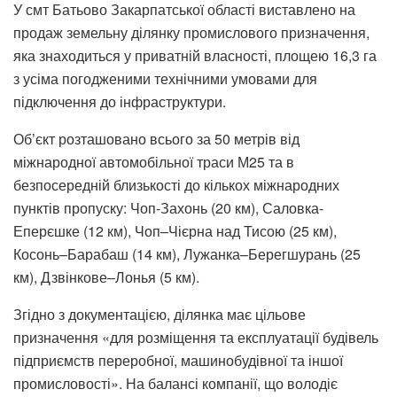
У смт Батьово Закарпатської області виставлено на
продаж земельну ділянку промислового призначення,
яка знаходиться у приватній власності, площею 16,3 га
з усіма погодженими технічними умовами для
підключення до інфраструктури.
Об’єкт розташовано всього за 50 метрів від
міжнародної автомобільної траси М25 та в
безпосередній близькості до кількох міжнародних
пунктів пропуску: Чоп-Захонь (20 км), Саловка-
Еперєшке (12 км), Чоп–Чієрна над Тисою (25 км),
Косонь–Барабаш (14 км), Лужанка–Берегшурань (25
км), Дзвінкове–Лонья (5 км).
Згідно з документацією, ділянка має цільове
призначення «для розміщення та експлуатації будівель
підприємств переробної, машинобудівної та іншої
промисловості». На балансі компанії, що володіє