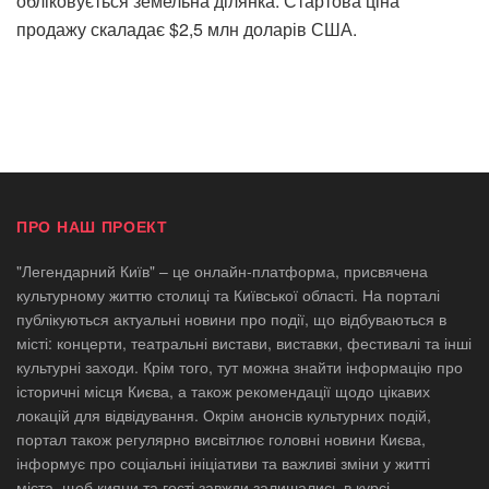
обліковується земельна ділянка. Стартова ціна
продажу скаладає $2,5 млн доларів США.
ПРО НАШ ПРОЕКТ
"Легендарний Київ" – це онлайн-платформа, присвячена
культурному життю столиці та Київської області. На порталі
публікуються актуальні новини про події, що відбуваються в
місті: концерти, театральні вистави, виставки, фестивалі та інші
культурні заходи. Крім того, тут можна знайти інформацію про
історичні місця Києва, а також рекомендації щодо цікавих
локацій для відвідування. Окрім анонсів культурних подій,
портал також регулярно висвітлює головні новини Києва,
інформує про соціальні ініціативи та важливі зміни у житті
міста, щоб кияни та гості завжди залишались в курсі