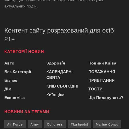
актуальних подій.
Контент сайту розрахований для осіб
21+
КАТЕГОРІЇ НОВИН
Авто
Здоров'я
Новини Київа
Без Категорії
КАЛЕНДАРНІ
ПОБАЖАННЯ
СВЯТА
Бізнес
ПРИВІТАННЯ
КИЇВ СЬОГОДНІ
Дім
ТОСТИ
Київщіна
Економіка
Що Подарувати?
НОВИНИ ЗА ТЕГАМИ
Air Force
Army
Congress
Flashpoint
Marine Corps