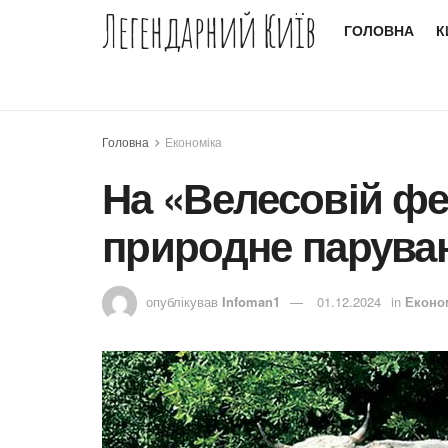
Легендарний Київ
ГОЛОВНА
К
Головна
Економіка
На «Велесовій фе
природне паруван
опублікував
Infoman1
01.12.2024
in
Еконо