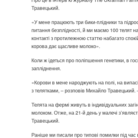
Травецький.
«У мене працюють три бики-плідники та підрос
питання безплідності, й ми маємо 100 телят н
контакті з протилежною статтю набагато спокі
корова дає щасливе молоко».
Коли ж ідеться про поліпшення генетики, в го
запліднення.
«Корови в мене народжують на полі, на випасі
з телятками, ‒ розповів Михайло Травецький. 
Телята на фермі живуть в індивідуальних загі
молоком. Отже, на 21-й день у малечі з’являє
Травецький.
Раніше ми писали про типові помилки під час