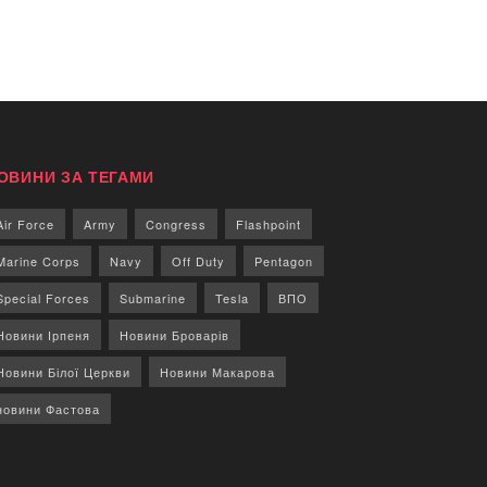
ОВИНИ ЗА ТЕГАМИ
Air Force
Army
Congress
Flashpoint
Marine Corps
Navy
Off Duty
Pentagon
Special Forces
Submarine
Tesla
ВПО
Новини Ірпеня
Новини Броварів
Новини Білої Церкви
Новини Макарова
новини Фастова