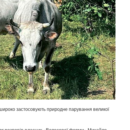
 широко застосовують природне парування великої
mer розповів власник «Велесової ферми» Михайло