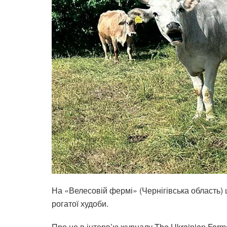
На «Велесовій фермі» (Чернігівська область)
рогатої худоби.
Про це в інтерв’ю журналу The Ukrainian Far