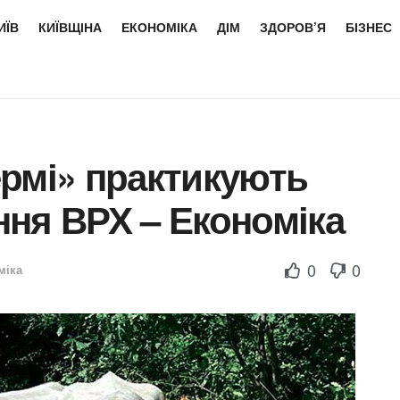
ИЇВ
КИЇВЩІНА
ЕКОНОМІКА
ДІМ
ЗДОРОВ’Я
БІЗНЕС
рмі» практикують
ня ВРХ – Економіка
0
0
міка