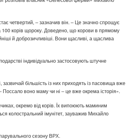
тає четвертий, ‒ зазначив він. ‒ Це значно спрощує
а 100 корів щороку. Доведено, що корови в прямому
йніші й доброзичливіші. Вони щасливі, а щаслива
сподарстві індивідуально застосовують штучне
, зазвичай більшість із них приходять із пасовища вже
‒ Поссало воно маму чи ні ‒ це вже окрема історія».
нчиках, окремо від корів. Їх випоюють маминим
ться колостральний імунітет, зауважив Михайло
 парувального сезону ВРХ.