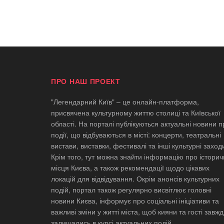
ПРО НАШ ПРОЕКТ
"Легендарний Київ" – це онлайн-платформа,
присвячена культурному життю столиці та Київської
області. На порталі публікуються актуальні новини п
події, що відбуваються в місті: концерти, театральні
вистави, виставки, фестивалі та інші культурні заход
Крім того, тут можна знайти інформацію про історич
місця Києва, а також рекомендації щодо цікавих
локацій для відвідування. Окрім анонсів культурних
подій, портал також регулярно висвітлює головні
новини Києва, інформує про соціальні ініціативи та
важливі зміни у житті міста, щоб кияни та гості завж
залишались в курсі актуальних подій.