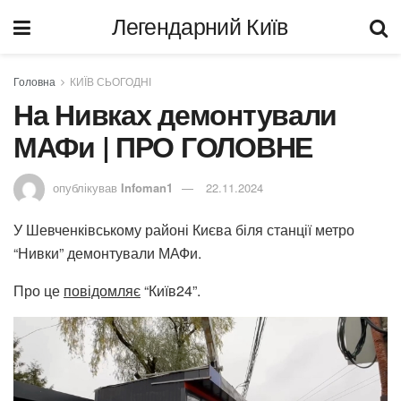
Легендарний Київ
Головна
КИЇВ СЬОГОДНІ
На Нивках демонтували
МАФи | ПРО ГОЛОВНЕ
опублікував
Infoman1
22.11.2024
У Шевченківському районі Києва біля станції метро
“Нивки” демонтували МАФи.
Про це
повідомляє
“Київ24”.