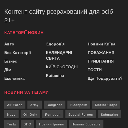
Контент сайту розрахований для осіб
21+
КАТЕГОРІЇ НОВИН
Авто
Здоров'я
Новини Київа
Без Категорії
КАЛЕНДАРНІ
ПОБАЖАННЯ
СВЯТА
Бізнес
ПРИВІТАННЯ
КИЇВ СЬОГОДНІ
Дім
ТОСТИ
Київщіна
Економіка
Що Подарувати?
НОВИНИ ЗА ТЕГАМИ
Air Force
Army
Congress
Flashpoint
Marine Corps
Navy
Off Duty
Pentagon
Special Forces
Submarine
Tesla
ВПО
Новини Ірпеня
Новини Броварів