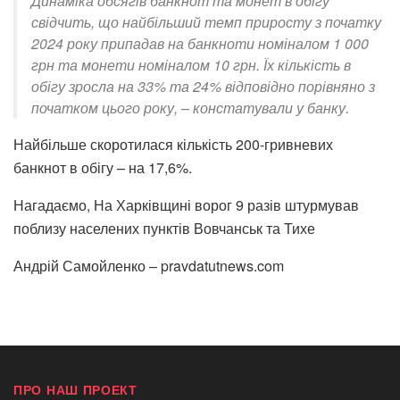
Динаміка обсягів банкнот та монет в обігу
свідчить, що найбільший темп приросту з початку
2024 року припадав на банкноти номіналом 1 000
грн та монети номіналом 10 грн. Їх кількість в
обігу зросла на 33% та 24% відповідно порівняно з
початком цього року, – констатували у банку.
Найбільше скоротилася кількість 200-гривневих
банкнот в обігу – на 17,6%.
Нагадаємо, На Харківщині ворог 9 разів штурмував
поблизу населених пунктів Вовчанськ та Тихе
Андрій Самойленко – pravdatutnews.com
ПРО НАШ ПРОЕКТ