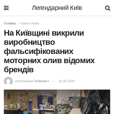
Легендарний Київ
Головна
Новини Київа
На Київщині викрили
виробництво
фальсифікованих
моторних олив відомих
брендів
опублікував
Infoman1
22.03.2025