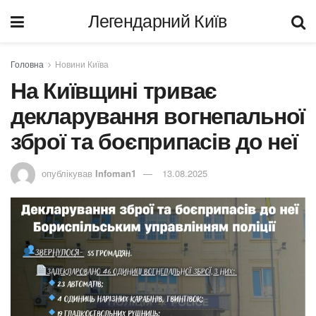
Легендарний Київ
Головна
Новини Київа
На Київщині триває
декларування вогнепальної
зброї та боєприпасів до неї
опублікував
Infoman1
13.08.2025