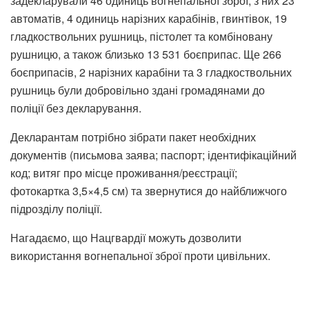
задекларували 46 одиниць вогнепальної зброї, з них 23
автоматів, 4 одиниць нарізних карабінів, гвинтівок, 19
гладкоствольних рушниць, пістолет та комбіновану
рушницю, а також близько 13 531 боєприпас. Ще 266
боєприпасів, 2 нарізних карабіни та 3 гладкоствольних
рушниць були добровільно здані громадянами до
поліції без декларування.
Декларантам потрібно зібрати пакет необхідних
документів (письмова заява; паспорт; ідентифікаційний
код; витяг про місце проживання/реєстрації;
фотокартка 3,5×4,5 см) та звернутися до найближчого
підрозділу поліції.
Нагадаємо, що Нацгвардії можуть дозволити
використання вогнепальної зброї проти цивільних.