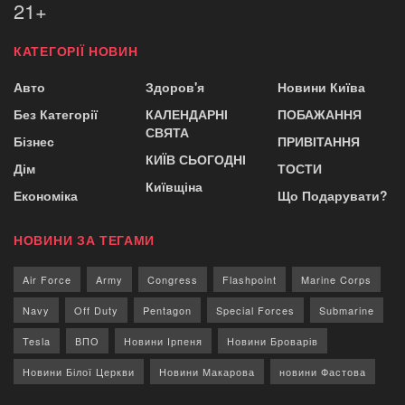
21+
КАТЕГОРІЇ НОВИН
Авто
Здоров'я
Новини Київа
Без Категорії
КАЛЕНДАРНІ
ПОБАЖАННЯ
СВЯТА
Бізнес
ПРИВІТАННЯ
КИЇВ СЬОГОДНІ
Дім
ТОСТИ
Київщіна
Економіка
Що Подарувати?
НОВИНИ ЗА ТЕГАМИ
Air Force
Army
Congress
Flashpoint
Marine Corps
Navy
Off Duty
Pentagon
Special Forces
Submarine
Tesla
ВПО
Новини Ірпеня
Новини Броварів
Новини Білої Церкви
Новини Макарова
новини Фастова