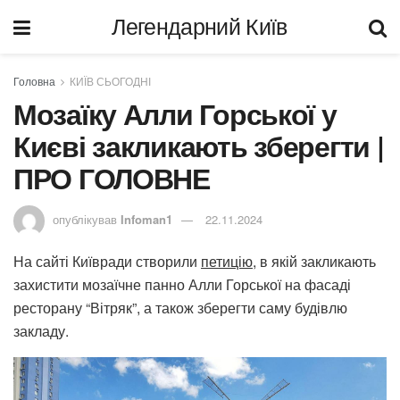
Легендарний Київ
Головна
КИЇВ СЬОГОДНІ
Мозаїку Алли Горської у
Києві закликають зберегти |
ПРО ГОЛОВНЕ
опублікував
Infoman1
22.11.2024
На сайті Київради створили
петицію
, в якій закликають
захистити мозаїчне панно Алли Горської на фасаді
ресторану “Вітряк”, а також зберегти саму будівлю
закладу.