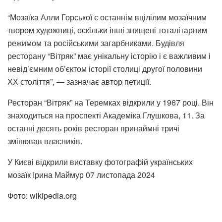
“Мозаїка Алли Горської є останнім вцілілим мозаїчним
твором художниці, оскільки інші знищені тоталітарним
режимом та російськими загарбниками. Будівля
ресторану “Вітряк” має унікальну історію і є важливим і
невід’ємним об’єктом історії столиці другої половини
ХХ століття”, — зазначає автор петиції.
Ресторан “Вітряк” на Теремках відкрили у 1967 році. Він
знаходиться на проспекті Академіка Глушкова, 11. За
останні десять років ресторан принаймні тричі
змінював власників.
У Києві відкрили виставку фотографій українських
мозаїк Ірина Маймур
07 листопада 2024
Фото: wikipedia.org