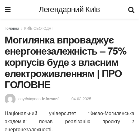
Легендарний Київ
Головна
КИЇВ СЬОГОДНІ
Могилянка впроваджує
енергонезалежність – 75%
корпусів буде з власним
електроживленням | ПРО
ГОЛОВНЕ
опублікував
Infoman1
04.02.2025
Національний університет “Києво-Могилянська
академія” почав реалізацію проєкту з
енергонезалежності.