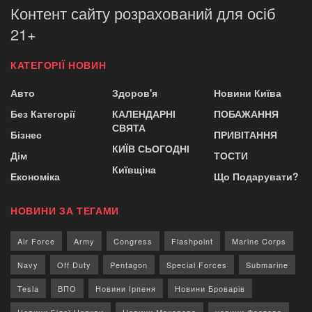
Контент сайту розрахований для осіб
21+
КАТЕГОРІЇ НОВИН
Авто
Здоров'я
Новини Київа
Без Категорії
КАЛЕНДАРНІ
ПОБАЖАННЯ
СВЯТА
Бізнес
ПРИВІТАННЯ
КИЇВ СЬОГОДНІ
Дім
ТОСТИ
Київщіна
Економіка
Що Подарувати?
НОВИНИ ЗА ТЕГАМИ
Air Force
Army
Congress
Flashpoint
Marine Corps
Navy
Off Duty
Pentagon
Special Forces
Submarine
Tesla
ВПО
Новини Ірпеня
Новини Броварів
Новини Білої Церкви
Новини Макарова
новини Фастова