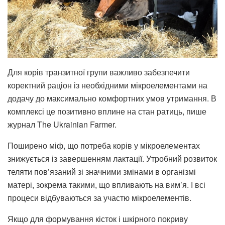
Для корів транзитної групи важливо забезпечити
коректний раціон із необхідними мікроелементами на
додачу до максимально комфортних умов утримання. В
комплексі це позитивно вплине на стан ратиць, пише
журнал The Ukrainian Farmer.
Поширено міф, що потреба корів у мікроелементах
знижується із завершенням лактації. Утробний розвиток
теляти пов’язаний зі значними змінами в організмі
матері, зокрема такими, що впливають на вим’я. І всі
процеси відбуваються за участю мікроелементів.
Якщо для формування кісток і шкірного покриву