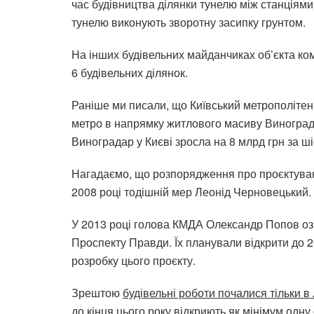
час будівництва ділянки тунелю між станціями 
тунелю виконують зворотну засипку грунтом.
На інших будівельних майданчиках об’єкта ком
6 будівельних ділянок.
Раніше ми писали, що Київський метрополітен 
метро в напрямку житлового масиву Виноградар
Виноградар у Києві зросла на 8 млрд грн за ші
Нагадаємо, що розпорядження про проєктуван
2008 році тодішній мер Леонід Черновецький.
У 2013 році голова КМДА Олександр Попов оз
Проспекту Правди. Їх планували відкрити до 2
розробку цього проєкту.
Зрештою
будівельні роботи почалися тільки в
до кінця цього року відкриють як мінімум одн