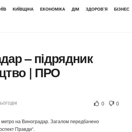
ИЇВ
КИЇВЩІНА
ЕКОНОМІКА
ДІМ
ЗДОРОВ’Я
БІЗНЕС
дар – підрядник
цтво | ПРО
0
0
СЬОГОДНІ
о метро на Виноградар. Загалом передбачено
роспект Правди”.