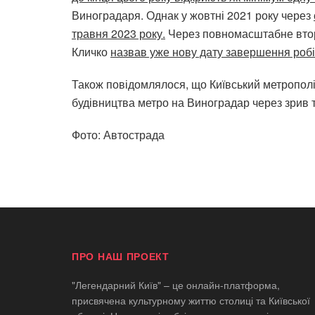
Виноградаря. Однак у жовтні 2021 року через
травня 2023 року.
Через повномасштабне вторг
Кличко
назвав уже нову дату завершення робі
Також повідомлялося, що Київський метрополі
будівництва метро на Виноградар через зрив т
Фото: Автострада
ПРО НАШ ПРОЕКТ
"Легендарний Київ" – це онлайн-платформа,
присвячена культурному життю столиці та Київської