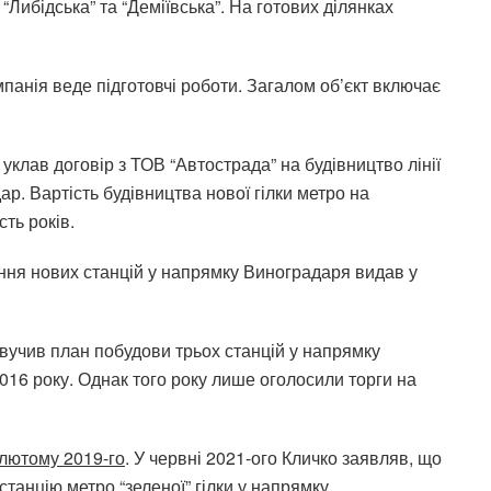
“Либідська” та “Деміївська”. На готових ділянках
панія веде підготовчі роботи. Загалом об’єкт включає
уклав договір з ТОВ “Автострада” на будівництво лінії
. Вартість будівництва нової гілки метро на
сть років.
ня нових станцій у напрямку Виноградаря видав у
вучив план побудови трьох станцій у напрямку
016 року. Однак того року лише оголосили торги на
 лютому 2019-го
. У червні 2021-ого Кличко заявляв, що
у станцію метро
“зеленої” гілки у напрямку