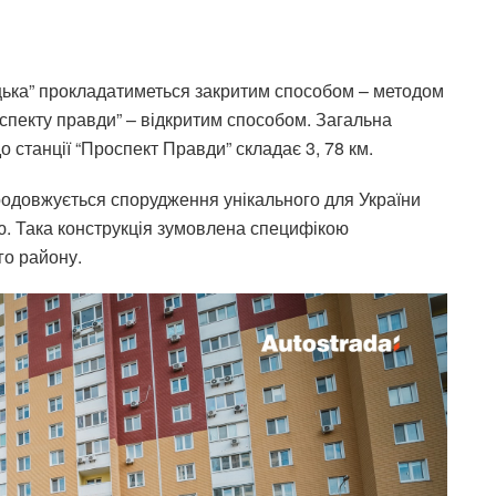
тицька” прокладатиметься закритим способом – методом
роспекту правди” – відкритим способом. Загальна
о станції “Проспект Правди” складає 3, 78 км.
родовжується спорудження унікального для України
ю. Така конструкція зумовлена специфікою
го району.