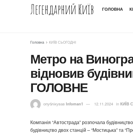
Легендарний Київ
ГОЛОВНА
К
Головна
КИЇВ СЬОГОДНІ
Метро на Виногра
відновив будівни
ГОЛОВНЕ
опублікував
Infoman1
12.11.2024
in
КИЇВ 
Компанія “Автострада” розпочала будівництв
будівництво двох станцій – “Мостицька” та “П