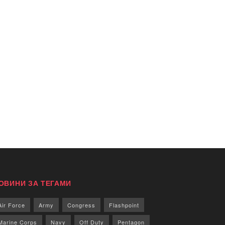
ОВИНИ ЗА ТЕГАМИ
Air Force
Army
Congress
Flashpoint
Marine Corps
Navy
Off Duty
Pentagon