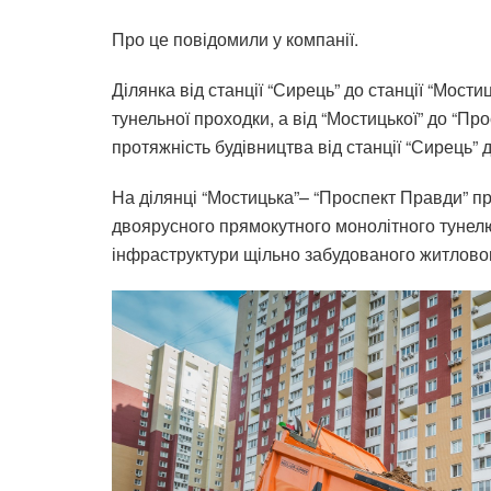
Про це повідомили у компанії.
Ділянка від станції “Сирець” до станції “Мос
тунельної проходки, а від “Мостицької” до “П
протяжність будівництва від станції “Сирець” д
На ділянці “Мостицька”– “Проспект Правди” п
двоярусного прямокутного монолітного тунел
інфраструктури щільно забудованого житлово