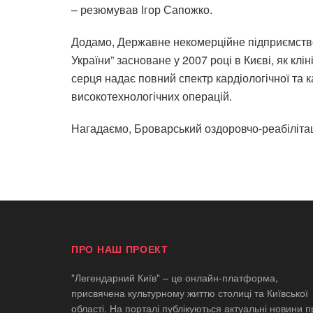
– резюмував Ігор Сапожко.
Додамо,
Державне некомерційне підприємство 
України” з
асноване у 2007 році в Києві, як клі
серця н
адає повний спектр кардіологічної та к
високотехнологічних операцій.
Нагадаємо,
Броварський оздоровчо-реабіліта
ПРО НАШ ПРОЕКТ
"Легендарний Київ" – це онлайн-платформа,
присвячена культурному життю столиці та Київської
області. На порталі публікуються актуальні новини п