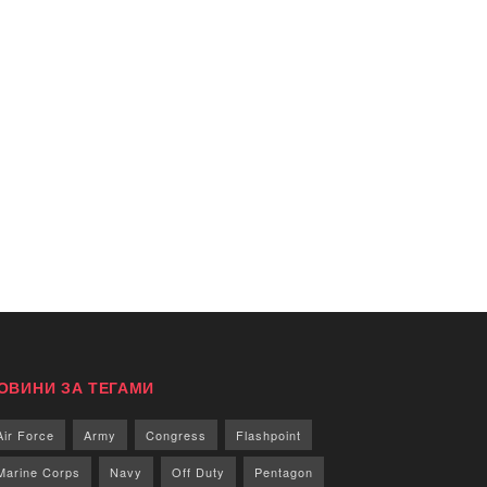
ОВИНИ ЗА ТЕГАМИ
Air Force
Army
Congress
Flashpoint
Marine Corps
Navy
Off Duty
Pentagon