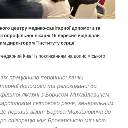
кого центру медико-санітарної допомоги та
топрофільної лікарні 16 вересня відвідали
им директором “Інституту серця”
ендарний Київ” із покликанням на допис міського
их працівників первинної ланки
тарної допомоги та релокованої до
ільної лікарні з Борисом Михайловичем
кардіологом світового рівня, генеральним
Це перший візит Бориса Михайловича до
ро співпрацю між Броварською міською