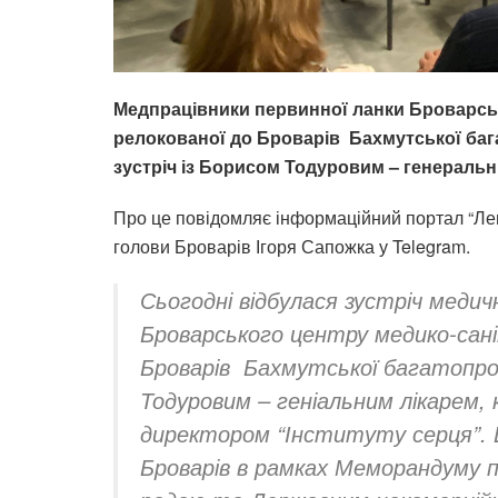
Медпрацівники
первинної ланки Броварсь
релокованої до Броварів Бахмутської бага
зустріч із Борисом Тодуровим –
генеральн
Про це повідомляє інформаційний портал “Лег
голови Броварів Ігоря Сапожка у Telegram.
Сьогодні відбулася зустріч медичн
Броварського центру медико-сані
Броварів Бахмутської багатопроф
Тодуровим – геніальним лікарем, 
директором “Інституту серця”. 
Броварів в рамках Меморандуму п