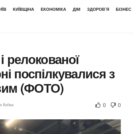
ИЇВ
КИЇВЩІНА
ЕКОНОМІКА
ДІМ
ЗДОРОВ’Я
БІЗНЕС
і релокованої
ні поспілкувалися з
вим (ФОТО)
0
0
и Київа