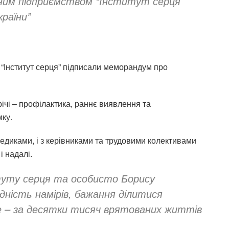
ним підприємством “Інститут серця
раїни”
 “Інститут серця” підписали меморандум про
ічі – профілактика, раннє виявлення та
мку.
з медиками, і з керівниками та трудовими колективами
 надалі.
туту серця та особисто Борису
дність намірів, бажання ділитися
е – за десятки тисяч врятованих життів