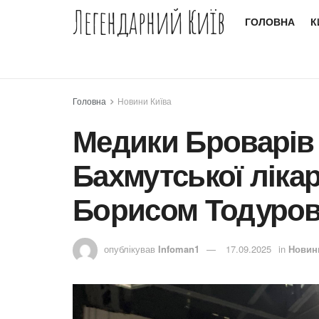
Легендарний Київ
ГОЛОВНА
К
Головна
Новини Київа
Медики Броварів 
Бахмутської лікар
Борисом Тодуро
опублікував
Infoman1
17.09.2025
in
Новин