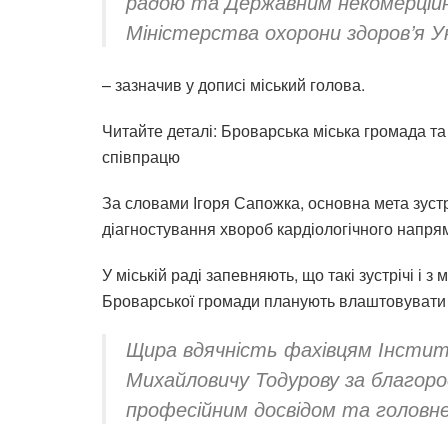
радою та Державним некомерцій
Міністерства охорони здоров’я Ук
– зазначив у дописі міський голова.
Читайте деталі:
Броварська міська громада та
співпрацю
За словами Ігоря Сапожка, основна мета зустр
діагностування хвороб кардіологічного напря
У міській раді запевняють, що такі зустрічі і 
Броварської громади планують влаштовувати і
Щира вдячність фахівцям Інсти
Михайловичу Тодурову за благоро
професійним досвідом та головн