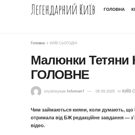
Легендарний Київ
ГОЛОВНА
К
Головна
КИЇВ СЬОГОДНІ
Малюнки Тетяни 
ГОЛОВНЕ
опублікував
Infoman1
08.09.2025
in
КИЇВ 
Чим займаються кияни, коли думають, що ї
отримала від БЖ редакційне завдання — з’
відео.