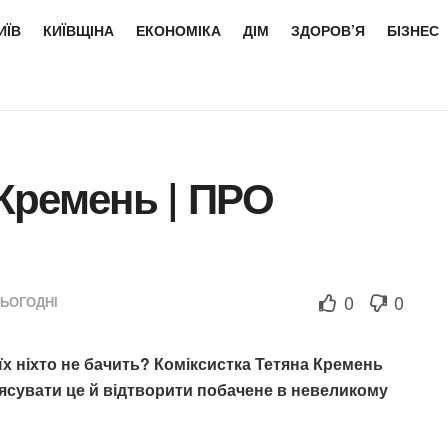
ИЇВ
КИЇВЩІНА
ЕКОНОМІКА
ДІМ
ЗДОРОВ’Я
БІЗНЕС
Кремень | ПРО
0
0
СЬОГОДНІ
х ніхто не бачить? Коміксистка Тетяна Кремень
ясувати це й відтворити побачене в невеликому