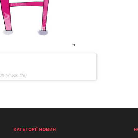
БЖ (@bzh.life)
КАТЕГОРІЇ НОВИН
Н