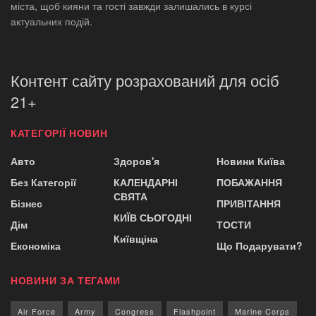
міста, щоб кияни та гості завжди залишались в курсі
актуальних подій.
Контент сайту розрахований для осіб
21+
КАТЕГОРІЇ НОВИН
Авто
Здоров'я
Новини Київа
Без Категорії
КАЛЕНДАРНІ
ПОБАЖАННЯ
СВЯТА
Бізнес
ПРИВІТАННЯ
КИЇВ СЬОГОДНІ
Дім
ТОСТИ
Київщіна
Економіка
Що Подарувати?
НОВИНИ ЗА ТЕГАМИ
Air Force
Army
Congress
Flashpoint
Marine Corps