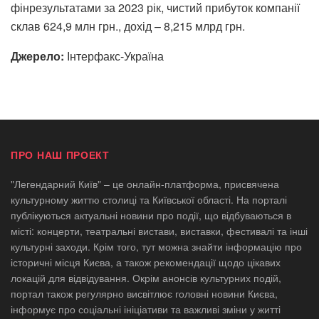
фінрезультатами за 2023 рік, чистий прибуток компанії
склав 624,9 млн грн., дохід – 8,215 млрд грн.
Джерело:
Інтерфакс-Україна
ПРО НАШ ПРОЕКТ
"Легендарний Київ" – це онлайн-платформа, присвячена
культурному життю столиці та Київської області. На порталі
публікуються актуальні новини про події, що відбуваються в
місті: концерти, театральні вистави, виставки, фестивалі та інші
культурні заходи. Крім того, тут можна знайти інформацію про
історичні місця Києва, а також рекомендації щодо цікавих
локацій для відвідування. Окрім анонсів культурних подій,
портал також регулярно висвітлює головні новини Києва,
інформує про соціальні ініціативи та важливі зміни у житті