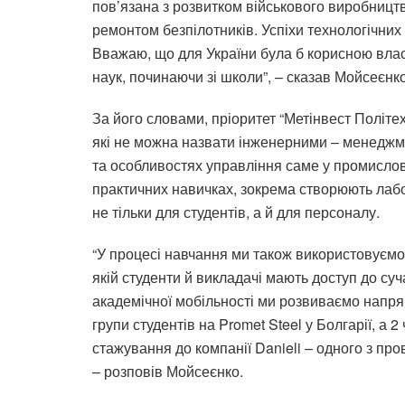
пов’язана з розвитком військового виробницт
ремонтом безпілотників. Успіхи технологічних
Вважаю, що для України була б корисною влас
наук, починаючи зі школи”, – сказав Мойсеєнко
За його словами, пріоритет “Метінвест Політех
які не можна назвати інженерними – менеджме
та особливостях управління саме у промислов
практичних навичках, зокрема створюють лабо
не тільки для студентів, а й для персоналу.
“У процесі навчання ми також використовуємо 
якій студенти й викладачі мають доступ до суча
академічної мобільності ми розвиваємо напря
групи студентів на Promet Steel у Болгарії, а
стажування до компанії Danieli – одного з про
– розповів Мойсеєнко.