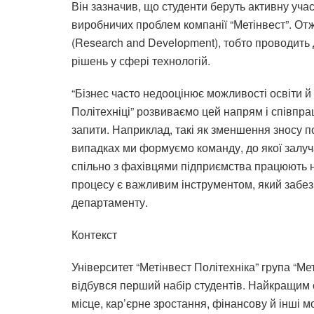
Він зазначив, що студенти беруть активну учас
виробничих проблем компанії “Метінвест”. От
(Research and Development), тобто проводить
рішень у сфері технологій.
“Бізнес часто недооцінює можливості освіти й 
Політехніці” розвиваємо цей напрям і співпра
запити. Наприклад, такі як зменшення зносу п
випадках ми формуємо команду, до якої залуча
спільно з фахівцями підприємства працюють н
процесу є важливим інструментом, який забезп
департаменту.
Контекст
Університет “Метінвест Політехніка” група “Ме
відбувся перший набір студентів. Найкращим 
місце, кар’єрне зростання, фінансову й інші м