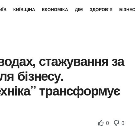
ИЇВ
КИЇВЩІНА
ЕКОНОМІКА
ДІМ
ЗДОРОВ’Я
БІЗНЕС
водах, стажування за
ля бізнесу.
ехніка” трансформує
0
0