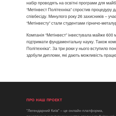
набір проводять на освітні програми для майбу
“Метінвест Політехніка” спростив процедуру д
співбесіду. Минулого року 26 захисників – уча
“Метінвесту” стали студентами гірничо-металу
Компанія
“Метінвест” інвестувала майже 600 
підтримати фундаментальну науку. Також комп
Політехніка”. За три роки у нього вступило по
здобули дипломи, які дають можливість прац
ПРО НАШ ПРОЕКТ
"Легендарний Київ" – це онлайн-платформа,