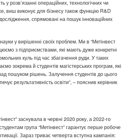
ть у розв’язанні операційних, технологічних чи
же, виш виконує для бізнесу також функцію R&D
 дослідження, спрямовані на пошук інноваційних
науки у вирішенні своїх проблем. Ми в “Метінвест
цюємо з підприємствами, які мають дуже конкретні
омольних куль під час збагачення руди. У таких
ємо зокрема й студентів магістерських програм, які
ад пошуком рішень. Залучення студентів до цього
ечує результативність освіти”, – пояснив керівник
тінвест” заснувала в червні 2020 року, а 2022-го
студентам група “Метінвест” гарантує перше робоче
отивації. Зараз триває четверта вступна кампанія: