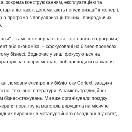
ва, зокрема конструюванням, експлуатацією та
 стартапів також допомагають популяризації інженерії.
на програма з популяризації точних і природничих
.
ніки” – саме інженерна освіта, тож навіть ті програми,
нт або економіка, – сфокусовані на бізнес-процесах
ому бізнесі. Водночас у виші фокусуються на
раторії на підприємствах, щоб проводити навчання
англомовну електронну бібліотеку Cortext, завдяки
сної технічної літератури. А замість традиційної
м бізнес-стажувань. Ми вже організували поїздку
 2 червня нова група магістрів вирушила на місячне
відних виробників металургійного обладнання у світі”,