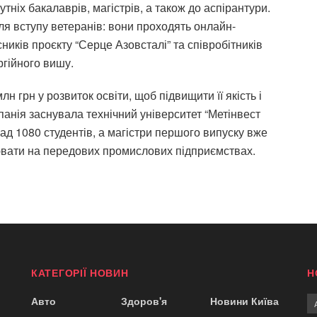
тніх бакалаврів, магістрів, а також до аспірантури.
ля вступу ветеранів: вони проходять онлайн-
сників проєкту “Серце Азовсталі” та співробітників
ргійного вишу.
млн грн
у розвиток освіти, щоб підвищити її якість і
анія заснувала технічний університет “Метінвест
над 1080 студентів, а магістри першого випуску вже
ювати на передових промислових підприємствах.
КАТЕГОРІЇ НОВИН
Н
Авто
Здоров'я
Новини Київа