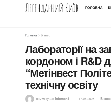
Легендарний Київ
ГОЛОВНА
К
Головна
Бізнес
Лабораторії на за
кордоном і R&D д
“Метінвест Політ
технічну освіту
опублікував
Infoman1
17.06.2025
in
Бізнес