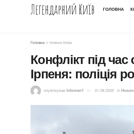
Легендарний Київ
ГОЛОВНА
К
Головна
Новини Київа
Конфлікт під час 
Ірпеня: поліція р
опублікував
Infoman1
01.08.2025
in
Новин