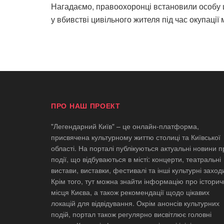
Нагадаємо, правоохоронці встановили особу щ
у вбивстві цивільного жителя під час окупації 
ПРО НАШ ПРОЕКТ
"Легендарний Київ" – це онлайн-платформа,
присвячена культурному життю столиці та Київської
області. На порталі публікуються актуальні новини п
події, що відбуваються в місті: концерти, театральні
вистави, виставки, фестивалі та інші культурні заход
Крім того, тут можна знайти інформацію про історич
місця Києва, а також рекомендації щодо цікавих
локацій для відвідування. Окрім анонсів культурних
подій, портал також регулярно висвітлює головні