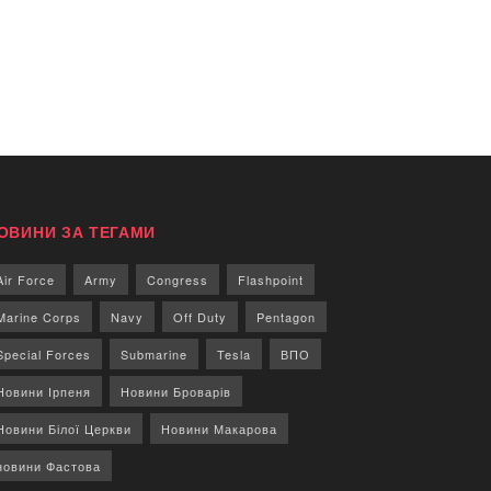
ОВИНИ ЗА ТЕГАМИ
Air Force
Army
Congress
Flashpoint
Marine Corps
Navy
Off Duty
Pentagon
Special Forces
Submarine
Tesla
ВПО
Новини Ірпеня
Новини Броварів
Новини Білої Церкви
Новини Макарова
новини Фастова