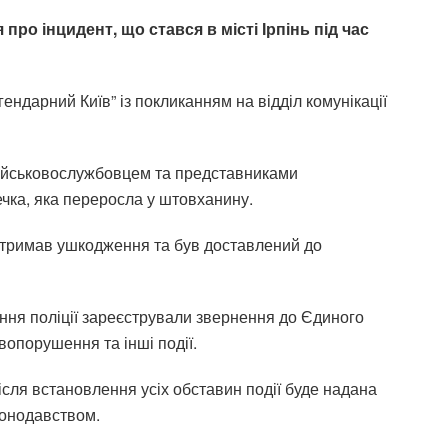
про інцидент, що стався в місті Ірпінь під час
ндарний Київ” із покликанням на відділ комунікації
військовослужбовцем та представниками
чка, яка переросла у штовханину.
 отримав ушкодження та був доставлений до
ння поліції зареєстрували звернення до Єдиного
вопорушення та інші події.
сля встановлення усіх обставин події буде надана
аконодавством.