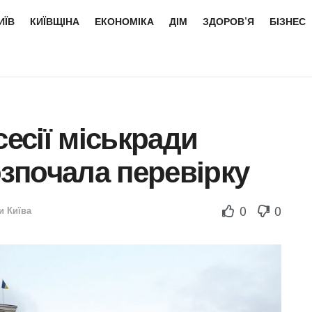
ИЇВ
КИЇВЩІНА
ЕКОНОМІКА
ДІМ
ЗДОРОВ’Я
БІЗНЕС
сесії міськради
озпочала перевірку
0
0
и Київа