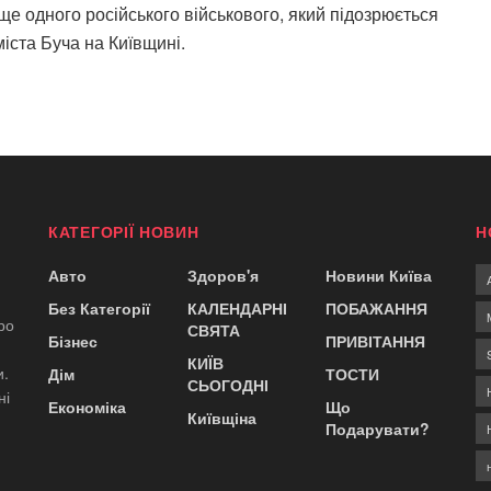
е одного російського військового, який підозрюється
міста Буча на Київщині.
КАТЕГОРІЇ НОВИН
Н
Авто
Здоров'я
Новини Київа
Без Категорії
КАЛЕНДАРНІ
ПОБАЖАННЯ
ро
СВЯТА
Бізнес
ПРИВІТАННЯ
КИЇВ
и.
Дім
ТОСТИ
СЬОГОДНІ
ні
Економіка
Що
Київщіна
Подарувати?